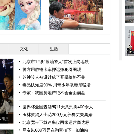
水库泄洪 
女因酷似冰雪女王网络爆红
天津六旬老人为救狗倾尽19年心
血 卖两套房负债累累
文化
生活
北京市12条“搜油警犬”首次上岗地铁
警方用敞篷卡车押运嫌犯引围观
苏神咬人被设计成了开瓶价格不菲
毒品认知度90% 川青少年吸毒却猛增
专家：我国房地产绝不会全面崩盘
世界杯全国查酒驾11天共刑拘400余人
玉林救狗人士花200万元养狗丈夫离婚
致甜点
北京宽带下载速率仅两家运营商达标
网友以689万元在淘宝拍下一加油站