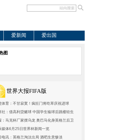
爱新闻
爱出国
热图
世界大报FIFA版
虎体育：不甘寂寞！疯狂门将吃草庆祝进球
新社：借高利贷赌球 中国学生输球后跳楼轻生
报：马克杯厂家摆乌龙 奥巴马化身英格兰后卫
际媒体6月25日世界杯新闻一览
日电讯：英格兰淘汰出局 酒吧生意惨淡