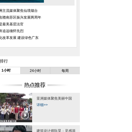
洲主流媒体聚焦仙境烟台
焦赣南苏区振兴发展两周年
是最美基层法官
终追远缅怀先烈
化改革发展 建设绿色广东
排行
1小时
24小时
每周
亚洲媒体聚焦美丽中国
详细>>
堂村落 七旬老翁喊
男子用假身份证入职快递公司盗包
陈光标纽约宴请流浪
“祖叔公”
裹 欲网上售卖赚钱
坞餐厅享精
建筑设计师阮昊：灵感源