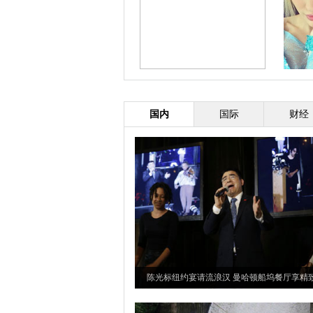
环太演习中国海军舰艇编队抵达珍
阿根廷摄影师用PS技术创造超现
美国少
珠港
实诡异自画像(高清组图)
国内
国际
财经
陈光标纽约宴请流浪汉 曼哈顿船坞餐厅享精