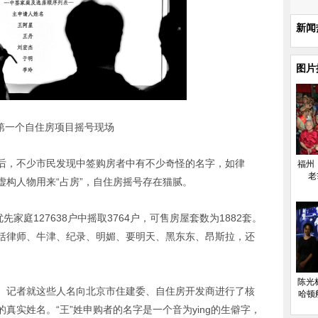
新闻
图片
第一个自住房项目摇号现场
后，不少市民发现中签购房者中有不少奇怪的名字，如律
福州
老
构人物用来“占房”，自住房摇号存在猫腻。
家庭127638户中摇取3764户，可售房屋套数为1882套。
括律师、牛津、纪录、明媚、要明天、黑东东、昂斯拉，还
陈光
。记者就这些人名向北京市住建委、自住房开发商进行了核
哈顿
真实姓名。“王”姓申购者的名字是一个音为ying的生僻字，