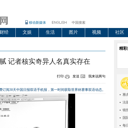
移动新媒体
中国搜索
财经
文娱
生活
图片
视频
社区
精彩
腻 记者核实奇异人名真实存在
打印
发送
我来说两句
，即可免费订阅30天中国日报双语手机报，第一时间获取世界杯赛事双语动态。
雅
法
镜
国
每