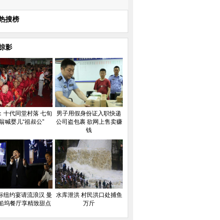
热搜榜
掠影
：十代同堂村落 七旬
男子用假身份证入职快递
翁喊婴儿“祖叔公”
公司盗包裹 欲网上售卖赚
钱
标纽约宴请流浪汉 曼
水库泄洪 村民洪口处捕鱼
船坞餐厅享精致甜点
万斤