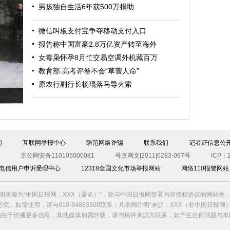
男孩独自生活6年获500万捐助
微信叫板支付宝争夺移动支付入口
报告称中国富豪2.8万亿资产转至海外
女毒枭怀孕8月忙交易空调外机藏百万
教育部:高考评卷不会“草菅人命”
原农行副行长杨琨落马导火索
们
互联网举报中心
防范网络诈骗
联系我们
记者证信息公
京公网安备110105000081
号京网文[2011]0283-097号
ICP：2
00电信用户申诉受理中心
12318全国文化市场举报网站
网络110报警网站
明来源为“中国日报网：XXX（署名）”，除与中国日报网签署内容授权协议的网站外
究。如需使用，请与010-84883300联系；凡本网注明“来源：XXX（非中国日报网
的在于传播更多信息，其他媒体如需转载，请与稿件来源方联系，如产生任何问题与本