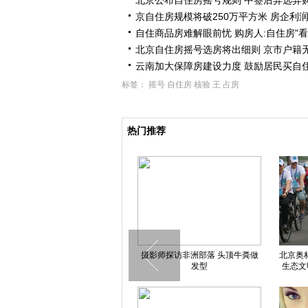
北京公布自住房摇号规则 中签后弃选弃
京自住房规模将破250万平方米 房企利
自住商品房难解眼前忧 购房人:自住房"看
北京自住房摇号选房将出细则 京市户籍
云南加大保障房建设力度 鼓励居民买自
标签：
摇号
自住房
核验
王
占房
热门推荐
1600纸熊猫完成香港巡游汇聚
摄影师探访非洲部落 头顶牛粪做
北京奥
PMQ 特别版熊猫带baby亮相萌翻
发型
生态文
观众