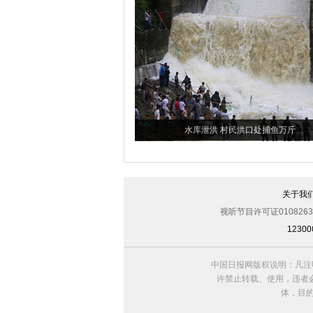
水库泄洪 村民洪口处捕鱼万斤
关于我
视听节目许可证0108263
123
中国日报网版权说明：凡注
许禁止转载、使用，违者必
体，目