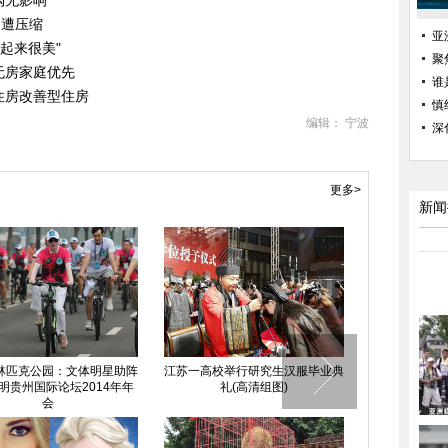
购无影响
润遭压缩
亚
起来很美"
聚
无房家庭优先
谁
住房改善型住房
慎
编辑： 宁波
深
更多>
新闻
林匹克公园：文体明星助阵
江苏一高校举行研究生汉服毕业典
福州：十代同
明贵州国际论坛2014年年
礼(高清组图)
婴儿
会