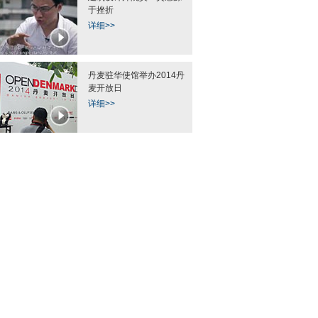
于挫折
详细>>
村民洪口处捕鱼万斤
北京斑马线上架护栏 市民跨栏过
叫板北舞校花 西航“
丹麦驻华使馆举办2014丹
街
身性感足球
麦开放日
详细>>