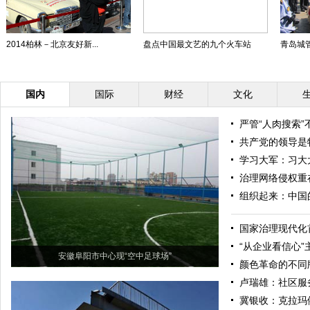
2014柏林－北京友好新...
盘点中国最文艺的九个火车站
青岛城管“
国内
国际
财经
文化
严管“人肉搜索”
共产党的领导是
学习大军：习大
治理网络侵权重
组织起来：中国
国家治理现代化
“从企业看信心
安徽阜阳市中心现“空中足球场”
颜色革命的不同
卢瑞雄：社区服
冀银收：克拉玛依