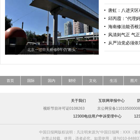
唐虹：八进灾区
邱丙霞：“代理妈
海南修法能否根
风清则气正 气
从严治党必须依
北京一过街天桥修6年仍“断头”
首页
国际
国内
财经
文化
生活
图片
关于我们
互联网举报中心
视听节目许可证0108263
京公网安备11010500008
12300电信用户申诉受理中心
1
中国日报网版权说明：凡注明来源为“中国日报网：XXX（
许禁止转载、使用，违者必究。如需使用，请与010-8488