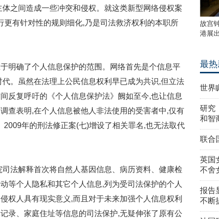
主体之间造成一些冲突和侵权。就这类新型网络侵权案
进行更有针对性的规则细化,乃是司法救济权利的本职所
故宫
港展
最热
明确了个人信息保护的范围。网络首先是个信息平
时代。虽然在法理上公民信息权利早已成为共识,但立法
世界
间反复呼吁的《个人信息保护法》阙如至今,也让信息
研究
调查表明,在个人信息被他人非法使用的受害者中,仅有
和智
2009年的刑法修正案(七)增设了相关罪名,也无法取代
联合
英国
司法解释首次将自然人基因信息、病历资料、健康检
不舍
动等个人隐私和其它个人信息,列为受司法保护的个人
报告
侵权人具有现实意义,而且对于未来加强个人信息权利
不断
记录、家庭住址等信息的司法保护,无疑伸张了原有公