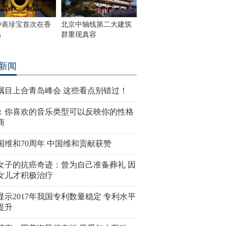
钟表珍宝首次在香
北京中轴线第二大建筑
出
群重现真容
新闻
瞩目上合青岛峰会 这些看点别错过！
：你喜欢的音乐类型可以反映你的性格
商
国维和70周年 中国维和贡献获赞
女子的抗癌奇迹：曾为自己准备葬礼 因
女儿才积极治疗
显示2017年我国专利数量稳定 专利水平
提升