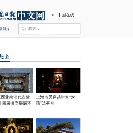
>
中国在线
动新媒
站内搜索
热图
江西龙南清代古建
上海市民穿越时空“对
围 四层楼高层层环
话”达芬奇