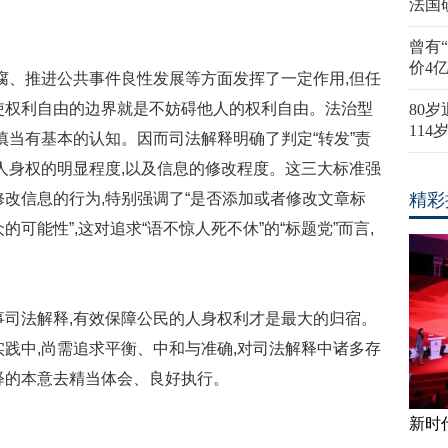
法国
曾有
价4
反腐、推进公共事件良性发展等方面发挥了一定作用,但任
使权利自由的边界就是不妨碍他人的权利自由。法治型
80
11
须谨慎当有基本的认知。因而司法解释明确了判定“转发”责
害人身权的明显程度,以及信息的修改程度。这三大标准强
修改信息的行为,特别强调了“是否添加或者修改文章标
精彩
可能性”,这对追求“语不惊人死不休”的“标题党”而言,
司法解释,有效保障公民的人身权利才是最大的归宿。
实践中,尚需追求平衡、中和与准确,对司法解释中诸多存
释的本意去精当体会、良好执行。
新时