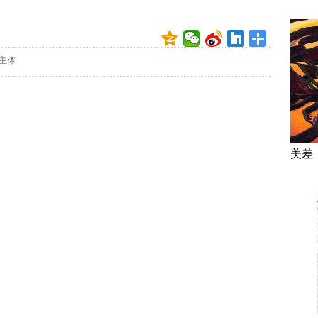
主体
美差