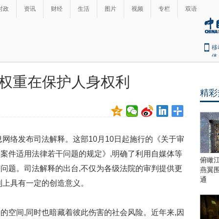
时政
资讯
财经
生活
图片
视频
专栏
双语
移
体
权重在保护人身权利
精彩
络发布司法解释。这部10月10日起施行的《关于审
案件适用法律若干问题的规定》,明确了利用自媒体等
俯瞰
问题。司法解释的出台,不仅为各级法院的审判提供更
燕翼
通
利上具有一定的创造意义。
空间,同时也暗藏着彼此伤害的社会风险。近年来,因