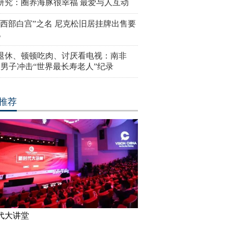
研究：圈养海豚很幸福 最爱与人互动
“西部白宫”之名 尼克松旧居挂牌出售要
亿
岁退休、顿顿吃肉、讨厌看电视：南非
4岁男子冲击“世界最长寿老人”纪录
推荐
代大讲堂