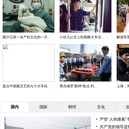
图片记录一名产科主任的一天
小伙儿公交上给熟睡大爷当...
解放军景
盘点中国最文艺的九个火车站
青岛城管“眼神”执法 列...
上海：
国内
国际
财经
文化
严管“人肉搜索”
共产党的领导是