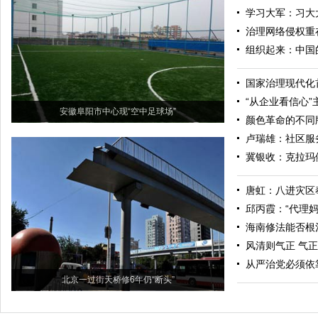
学习大军：习大
治理网络侵权重
组织起来：中国
国家治理现代化
“从企业看信心
安徽阜阳市中心现“空中足球场”
颜色革命的不同
卢瑞雄：社区服
冀银收：克拉玛依
唐虹：八进灾区
邱丙霞：“代理妈
海南修法能否根
风清则气正 气
从严治党必须依
北京一过街天桥修6年仍“断头”