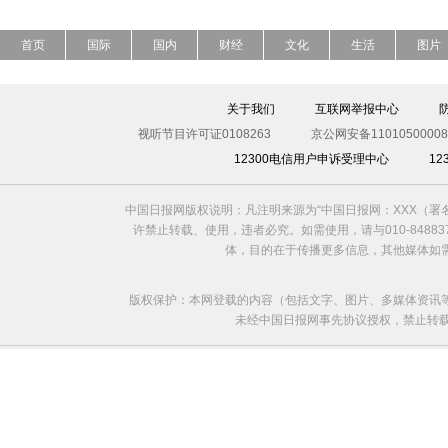
首页
国际
国内
财经
文化
生活
图片
关于我们
互联网举报中心
视听节目许可证0108263
京公网安备11010500008
12300电信用户申诉受理中心
1
中国日报网版权说明：凡注明来源为“中国日报网：XXX（
许禁止转载、使用，违者必究。如需使用，请与010-8488
体，目的在于传播更多信息，其他媒体如
版权保护：本网登载的内容（包括文字、图片、多媒体资讯
未经中国日报网事先协议授权，禁止转载使用。给