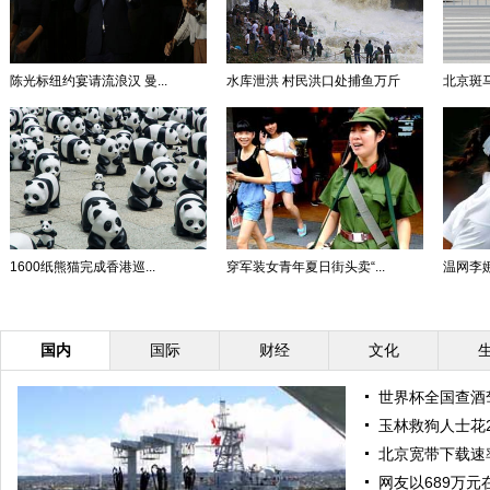
陈光标纽约宴请流浪汉 曼...
水库泄洪 村民洪口处捕鱼万斤
北京斑马
1600纸熊猫完成香港巡...
穿军装女青年夏日街头卖“...
温网李娜
国内
国际
财经
文化
世界杯全国查酒驾
玉林救狗人士花
北京宽带下载速
网友以689万