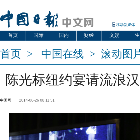
移动新媒体
首页
国际
国内
财经
文娱
生
首页
>
中国在线
>
滚动图
陈光标纽约宴请流浪汉
中国网
2014-06-26 08:11:51