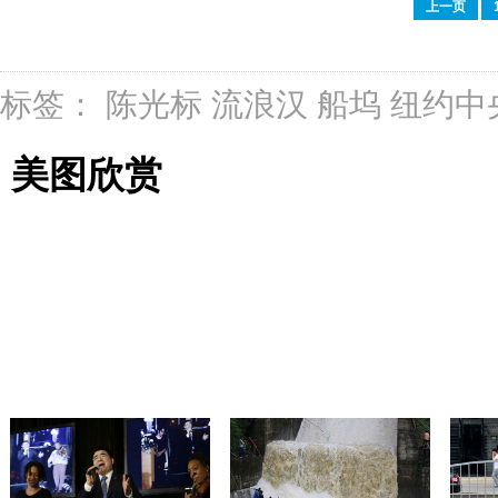
上一页
标签：
陈光标
流浪汉
船坞
纽约中
美图欣赏