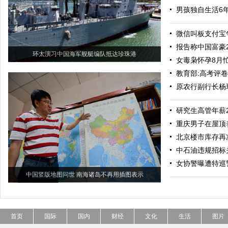
男孩独自生活6年
微信叫板支付宝
报告称中国富豪
环太演习中国海军舰艇编队抵达珍珠港
女毒枭怀孕8月
教育部:高考评卷
原农行副行长杨
研究生高管年薪
重庆男子在屋顶养
北京楼市库存再
中石油违规招标
女协警曝遭特巡
中国竖版地图问世 南海诸岛不再用插图表示
首页
国际
国内
财经
文化
生活
图片