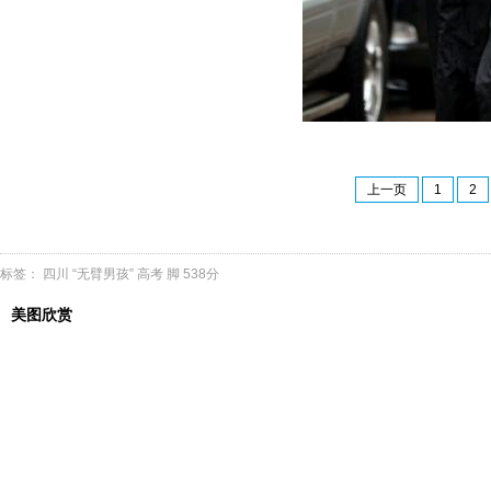
上一页
1
2
标签：
四川
“无臂男孩”
高考
脚
538分
美图欣赏