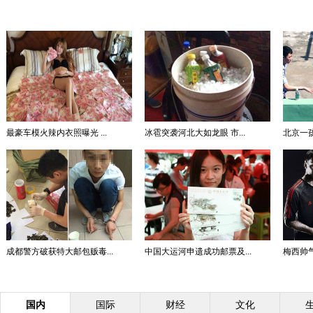
最豪车模火辣内衣照曝光 ...
冰雹突袭河北大如龙眼 市...
北京一孩
成都警方破获特大邮包贩毒...
中国大运河申遗成功邮票及...
梅西帅气
国内
国际
财经
文化