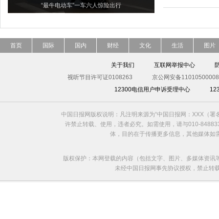
“最牛电动车”一车六人惊险出行
首页
国际
国内
财经
文化
生活
图片
关于我们
互联网举报中心
视听节目许可证0108263
京公网安备11010500008
12300电信用户申诉受理中心
1
中国日报网版权说明：凡注明来源为“中国日报网：XXX（
许禁止转载、使用，违者必究。如需使用，请与010-8488
体，目的在于传播更多信息，其他媒体如
版权保护：本网登载的内容（包括文字、图片、多媒体资讯
未经中国日报网事先协议授权，禁止转载使用。给