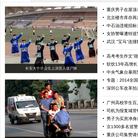
重庆男子在屋顶养
北京楼市库存再
中石油违规招标
女协警曝遭特巡
武汉:"宝马"连
高考考生作文“
软饮13年高增长
长安大学毕业生上演雷人僵尸舞
中央气象台暴雨
专题：2014全
深圳公车改革拍
广州高校学生百
司机为报复城管锁
男子为买房净身
京1300多名巡
重庆公司集赞请