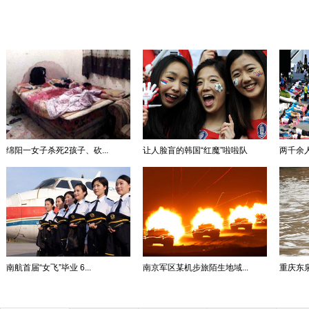
绵阳一女子杀死2孩子、砍...
让人脸盲的韩国“红魔”啦啦队
两千余人
南航首届“女飞”毕业 6...
南京军区某机步旅陌生地域...
重庆东泉