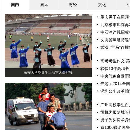
国内
国际
财经
文化
重庆男子在屋顶养
北京楼市库存再
中石油违规招标
女协警曝遭特巡
武汉:"宝马"连
高考考生作文“
软饮13年高增长
长安大学毕业生上演雷人僵尸舞
中央气象台暴雨
专题：2014全
深圳公车改革拍
广州高校学生百
司机为报复城管锁
男子为买房净身
京1300多名巡