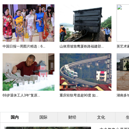
中国日报一周图片精选：6...
山体滑坡致鹰厦铁路福建邵...
英艺术家
69岁退休工人3年“复原...
重庆轻轨弯道超90度 如...
湖南多地
国内
国际
财经
文化