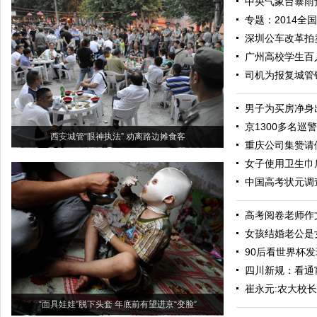
中央气象台暴雨
专题：2014全
深圳公车改革拍
广州高校学生百
司机为报复城管锁
男子为买房净身
京1300多名巡
西安城管“眼神执法” 劝离路边摊食客
重庆公司集赞请
女子使用卫生巾
中国高考状元调
高考阅卷老师作
女孩结婚老公是
90后看世界杯发
四川新规：看通
崔永元:农大校
“面具娃娃”脱下头套 年底前有望进京“变脸”