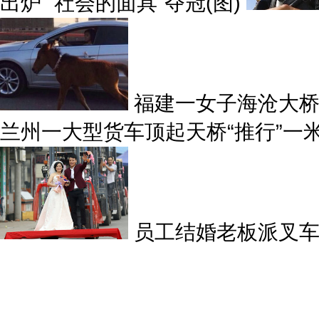
出炉 "社会的面具"夺冠(图)
福建一女子海沧大桥
兰州一大型货车顶起天桥“推行”一
员工结婚老板派叉