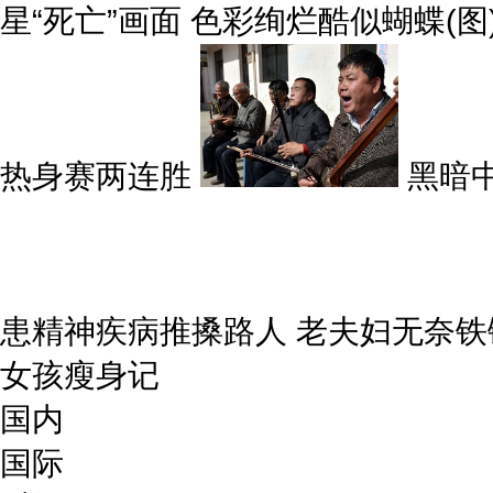
星“死亡”画面 色彩绚烂酷似蝴蝶(图
热身赛两连胜
黑暗中
患精神疾病推搡路人 老夫妇无奈铁
女孩瘦身记
国内
国际