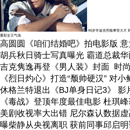
48岁辛迪克劳馥摩登大片 
重彩女王气场
高圆圆《咱们结婚吧》拍电影版 
胡兵秋日骑士写真曝光 霸道总裁华
吉克隽逸再登《男人装》封面 时
《烈日灼心》打造“颓帅硬汉” 对小
休格兰特退出《BJ单身日记3》 
《毒战》登顶年度最佳电影 杜琪
美剧收视率大出错 尼尔森认数据虚
曝柴静从央视离职 获前同事邱启明