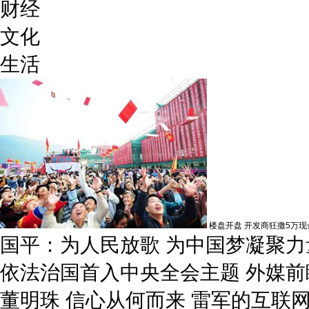
财经
文化
生活
楼盘开盘 开发商狂撒5万现
国平：为人民放歌
为中国梦凝聚力
依法治国首入中央全会主题
外媒前
董明珠
信心从何而来
雷军的互联