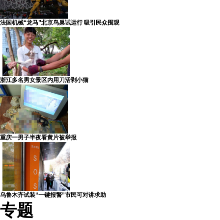
法国机械“龙马”北京鸟巢试运行 吸引民众围观
浙江多名男女景区内用刀活剥小猫
重庆一男子半夜看黄片被举报
乌鲁木齐试装“一键报警”市民可对讲求助
专题