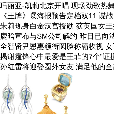
玛丽亚-凯莉北京开唱 现场劲歌热
《王牌》曝海报预告定档双11 谍
朱莉现身白金汉宫授勋 获英国女王
鹿晗宣布与SM公司解约 昨日已向
全智贤尹恩惠领衔圆脸称霸收视 女
揭谢霆锋心中最爱是王菲的7个"证据
孙红雷将迎娶圈外女友 满足他的全