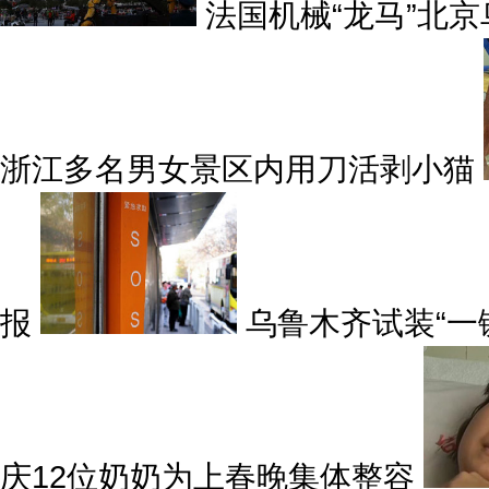
法国机械“龙马”北
浙江多名男女景区内用刀活剥小猫
报
乌鲁木齐试装“一
庆12位奶奶为上春晚集体整容