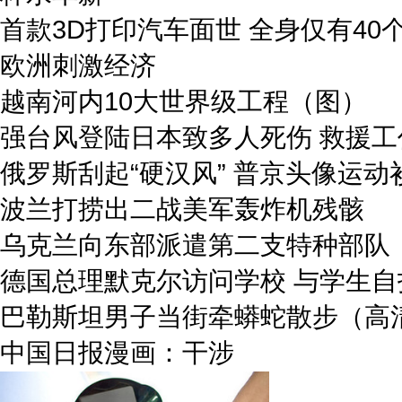
首款3D打印汽车面世 全身仅有40
欧洲刺激经济
越南河内10大世界级工程（图）
强台风登陆日本致多人死伤 救援工
俄罗斯刮起“硬汉风” 普京头像运动
波兰打捞出二战美军轰炸机残骸
乌克兰向东部派遣第二支特种部队
德国总理默克尔访问学校 与学生自
巴勒斯坦男子当街牵蟒蛇散步（高
中国日报漫画：干涉