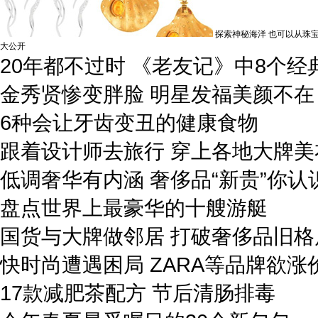
探索神秘海洋 也可以从珠
大公开
20年都不过时 《老友记》中8个经
金秀贤惨变胖脸 明星发福美颜不在
6种会让牙齿变丑的健康食物
跟着设计师去旅行 穿上各地大牌美
低调奢华有内涵 奢侈品“新贵”你认
盘点世界上最豪华的十艘游艇
国货与大牌做邻居 打破奢侈品旧格
快时尚遭遇困局 ZARA等品牌欲涨
17款减肥茶配方 节后清肠排毒