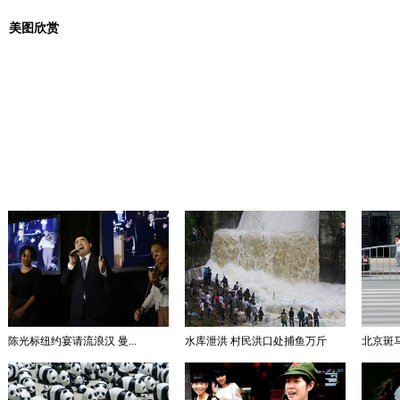
美图欣赏
陈光标纽约宴请流浪汉 曼...
水库泄洪 村民洪口处捕鱼万斤
北京斑马