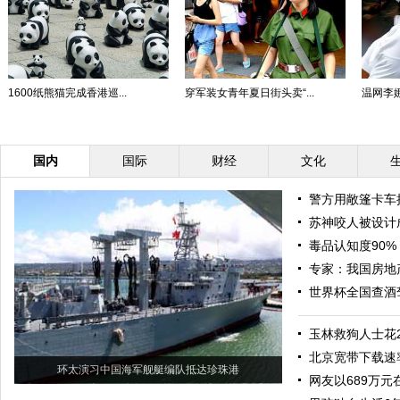
1600纸熊猫完成香港巡...
穿军装女青年夏日街头卖“...
温网李娜
国内
国际
财经
文化
警方用敞篷卡车
苏神咬人被设计
毒品认知度90%
专家：我国房地
世界杯全国查酒驾
玉林救狗人士花
北京宽带下载速
环太演习中国海军舰艇编队抵达珍珠港
网友以689万