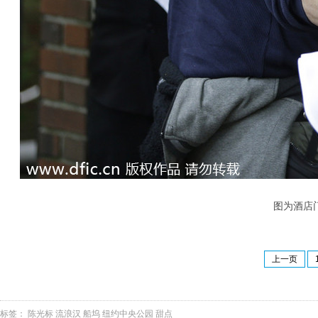
图为酒店门口
上一页
标签：
陈光标
流浪汉
船坞
纽约中央公园
甜点