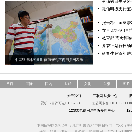
男孩独自生活6年
微信叫板支付宝
报告称中国富豪
女毒枭怀孕8月
教育部:高考评卷
原农行副行长杨
研究生高管年薪
中国竖版地图问世 南海诸岛不再用插图表示
首页
国际
国内
财经
文化
生活
图片
关于我们
互联网举报中心
视听节目许可证0108263
京公网安备11010500008
12300电信用户申诉受理中心
1
中国日报网版权说明：凡注明来源为“中国日报网：XXX（
许禁止转载、使用，违者必究。如需使用，请与010-8488