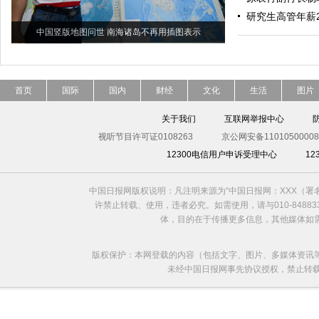
研究生高管年薪
中国竖版地图问世 南海诸岛不再用插图表示
首页
国际
国内
财经
文化
生活
图片
关于我们
互联网举报中心
视听节目许可证0108263
京公网安备11010500008
12300电信用户申诉受理中心
1
中国日报网版权说明：凡注明来源为“中国日报网：XXX（
许禁止转载、使用，违者必究。如需使用，请与010-8488
体，目的在于传播更多信息，其他媒体如
版权保护：本网登载的内容（包括文字、图片、多媒体资讯
未经中国日报网事先协议授权，禁止转载使用。给