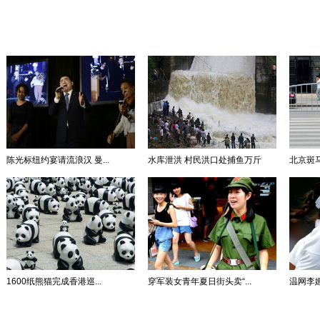
陈光标纽约宴请流浪汉 曼...
水库泄洪 村民洪口处捕鱼万斤
北京斑马
1600纸熊猫完成香港巡...
穿军装女青年夏日街头卖“...
温网李娜