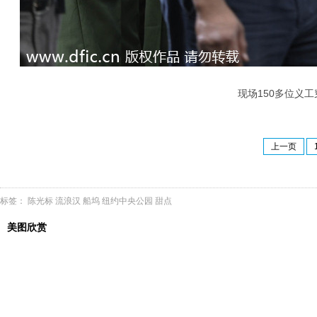
现场150多位义工
上一页
标签：
陈光标
流浪汉
船坞
纽约中央公园
甜点
美图欣赏