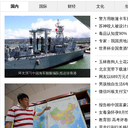
国内
国际
财经
文化
警方用敞篷卡车
苏神咬人被设计
毒品认知度90%
专家：我国房地
世界杯全国查酒驾
玉林救狗人士花
北京宽带下载速
环太演习中国海军舰艇编队抵达珍珠港
网友以689万
男孩独自生活6年
微信叫板支付宝
报告称中国富豪
女毒枭怀孕8月
教育部:高考评卷
原农行副行长杨