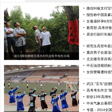
微信叫板支付宝
报告称中国富豪
女毒枭怀孕8月
教育部:高考评卷
原农行副行长杨
研究生高管年薪
重庆男子在屋顶养
湖北4棵松树晴天滴水村民游客争相抢水喝
北京楼市库存再
中石油违规招标
女协警曝遭特巡
武汉:"宝马"连
高考考生作文“
软饮13年高增长
中央气象台暴雨
专题：2014全