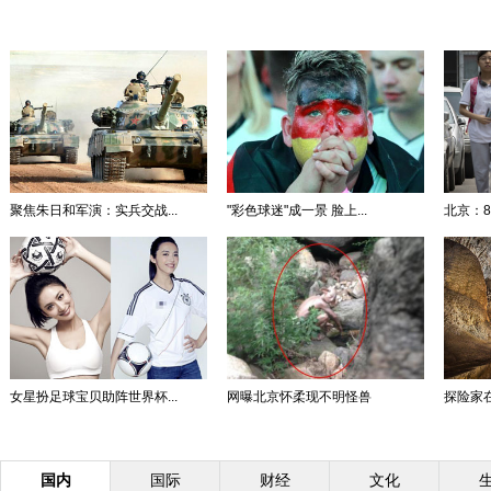
聚焦朱日和军演：实兵交战...
"彩色球迷"成一景 脸上...
北京：8
女星扮足球宝贝助阵世界杯...
网曝北京怀柔现不明怪兽
探险家在
国内
国际
财经
文化