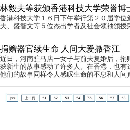
林毅夫等获颁香港科技大学荣誉博
香港科技大学１６日下午举行第２０届学位
夫、盛智文等５位杰出学者及社会领袖颁授
捐赠器官续生命 人间大爱撒香江
近日，河南驻马店一女子与前夫复婚后，捐
获新生的故事感动了许多人。在香港，也有
他们的故事同样令人感叹生命的不息和人间
|<<
上一页
51
52
53
54
55
56
57
58