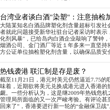
台湾业者谈白酒"染塑"：注意抽检
大陆某知名白酒品牌塑化剂含量超标引发社
者就此问题接受新华社驻台记者采访时表示
化剂风暴"，已给岛内白酒企业敲响了警钟
烟酒公司、金门酒厂等近１年多来一直坚持
方公证单位抽检塑化剂含量，以确保品质安
热钱袭港 联汇制是存是废？
截至11月21日，港元对美元仍然逼近7.75
味着，近期欲将美元兑换成港元进入香港的
觑。一些分析认为，这是继2009年热钱危
管理局所面临的又一次严峻考验。有评论甚
回来了”，香港要进行新一轮的“金融保卫战”