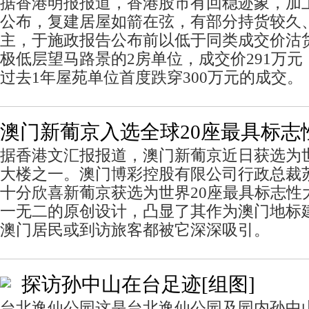
据香港明报报道，香港股市有回稳迹象，加上
公布，复建居屋如箭在弦，有部分持货较久
主，于施政报告公布前以低于同类成交价沽
极低层望马路景的2房单位，成交价291万元，
过去1年屋苑单位首度跌穿300万元的成交。
澳门新葡京入选全球20座最具标志
据香港文汇报报道，澳门新葡京近日获选为世
大楼之一。澳门博彩控股有限公司行政总裁
十分欣喜新葡京获选为世界20座最具标志性
一无二的原创设计，凸显了其作为澳门地标
澳门居民或到访旅客都被它深深吸引。
探访孙中山在台足迹[组图]
台北逸仙公园这是台北逸仙公园及园内孙中