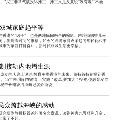
。”买主非常气愤投诉摊主，摊主只是反复说“没有啦”“不会
 双城家庭趋平等
与香港的“因子”，也是两地民间融合的缩影。跨境婚姻曾几何
词，但随着时间的推移，如今的跨境家庭逐渐趋向年轻化和平
城市为家庭打拚奋斗，新时代双城生活更幸福。
学制接轨内地增生源
区成立的庆典上说过,教育主宰香港的未来。董特首特别提到香
。15年来,我们在教育上实施了改革,并加大了投资,使教育发展
任秘书长谢凌洁贞向记者介绍说。
民众跨越海峡的感动
陆研究所副教授杨景尧的署名文章说，读到神舟九号顺利升空，
非常了不起。