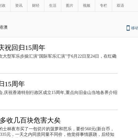
时政
资讯
财经
生活
图片
视频
专栏
双语
港澳
移
庆祝回归15周年
大型军乐步操汇演“国际军乐汇演”于6月22日至24日，在红磡
15周年
会,庆祝香港特别行政区成立15周年,重点向旧金山当地各界介绍
：多收几百块危害大矣
士林夜市买了一包切片的菠萝和芭乐，要价560元(新台币，
335元，一天之内同质同量不同价，他觉得事情蹊跷，后经知