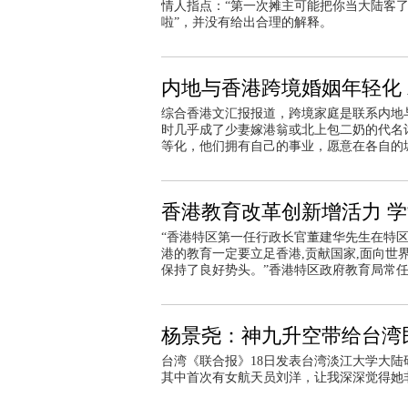
情人指点：“第一次摊主可能把你当大陆客了
啦”，并没有给出合理的解释。
内地与香港跨境婚姻年轻化
综合香港文汇报报道，跨境家庭是联系内地
时几乎成了少妻嫁港翁或北上包二奶的代名
等化，他们拥有自己的事业，愿意在各自的
香港教育改革创新增活力 
“香港特区第一任行政长官董建华先生在特
港的教育一定要立足香港,贡献国家,面向世界
保持了良好势头。”香港特区政府教育局常
杨景尧：神九升空带给台湾
台湾《联合报》18日发表台湾淡江大学大
其中首次有女航天员刘洋，让我深深觉得她