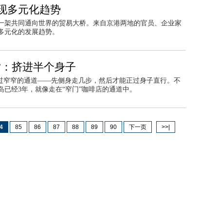
现多元化趋势
起一架共同通向世界的贸易大桥。来自京港两地的官员、企业家
多元化的发展趋势。
”：挤进半个身子
经过窄窄的通道——先侧身走几步，然后才能正过身子直行。不
已经3年，就像走在“窄门”咖啡店的通道中。
4
85
86
87
88
89
90
下一页
>>|