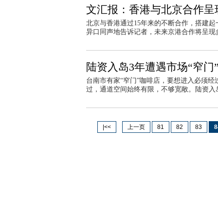
文汇报：香港与北京合作呈
北京与香港通过15年来的不断合作，搭建
异口同声地告诉记者，未来京港合作将呈现
陆资入岛3年遭遇市场“窄门
台南市有家“窄门”咖啡店，要想进入必须
过，通道空间始终有限，不够宽敞。陆资入岛
|<<
上一页
81
82
83
8