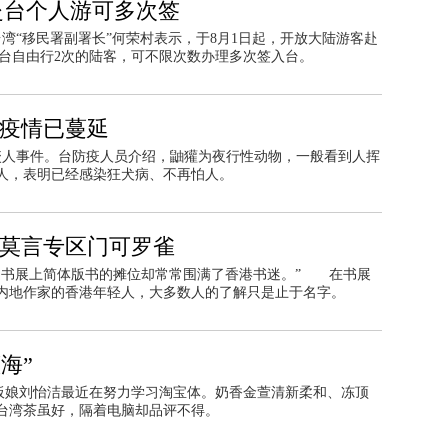
赴台个人游可多次签
台湾“移民署副署长”何荣村表示，于8月1日起，开放大陆游客赴
赴台自由行2次的陆客，可不限次数办理多次签入台。
忧疫情已蔓延
獾咬人事件。台防疫人员介绍，鼬獾为夜行性动物，一般看到人挥
人，表明已经感染狂犬病、不再怕人。
 莫言专区门可罗雀
是书展上简体版书的摊位却常常围满了香港书迷。” 在书展
内地作家的香港年轻人，大多数人的了解只是止于名字。
海”
老板娘刘怡洁最近在努力学习淘宝体。奶香金萱清新柔和、冻顶
台湾茶虽好，隔着电脑却品评不得。