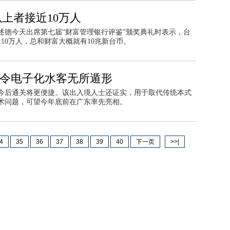
以上者接近10万人
述德今天出席第七届“财富管理银行评鉴”颁奖典礼时表示，台
10万人，总和财富大概就有10兆新台币。
 令电子化水客无所遁形
今后通关将更便捷。该出入境人士还证实，用于取代传统本式
术问题，可望今年底前在广东率先亮相。
4
35
36
37
38
39
40
下一页
>>|