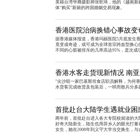
美籍台湾华裔摄影师张乾琦，他的《越南新
体“购买”新娘的跨国婚姻交易现象。
香港医院治病换错心事故变
据香港媒体报道，香港玛丽医院5月底发生香
竟变成奇迹，或可成为全球首宗跨血型换心
不同的心脏被排斥的几率高达95%，是次成
香港水客走货现新情况 南
”尖沙咀一家巴基斯坦食店职员解释，为何
水货客完成收货及包装后，一哄而散兵分多
首批赴台大陆学生遇就业困
两年前，首批赴台进入各大专院校就读的大陆
好奇大陆新生，陆生也用异乡人的眼光打量
女生，她在2008年到义守大学当交换生，