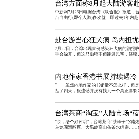
台湾方面称8月起大陆游客
中新网7月26日电据台湾《联合报》报道，
台自由行(即个人游)多次签，即过去1年内
赴台游当心狂犬病 岛内担
7月22日，台湾出现首例感染狂犬病的鼬
手会躲开，但这只鼬獾不但跑进民宅，还咬
内地作家香港书展持续遇冷
” 虽然内地作家的书销量不怎么样，但
逛了四天，很遗憾并没有找到一个真正喜欢
台湾茶商“淘宝”大陆市场“蓝
“亲，给个好评哦”，台湾茶商“茶样子”的
乌龙圆滑醇厚、大禹岭高山茶茶水绵密……