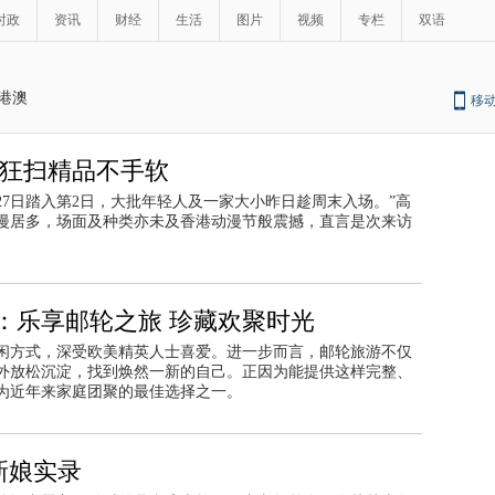
时政
资讯
财经
生活
图片
视频
专栏
双语
港澳
移
客狂扫精品不手软
27日踏入第2日，大批年轻人及一家大小昨日趁周末入场。”高
漫居多，场面及种类亦未及香港动漫节般震撼，直言是次来访
：乐享邮轮之旅 珍藏欢聚时光
闲方式，深受欧美精英人士喜爱。进一步而言，邮轮旅游不仅
外放松沉淀，找到焕然一新的自己。正因为能提供这样完整、
为近年来家庭团聚的最佳选择之一。
新娘实录