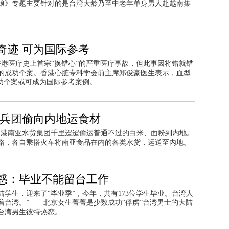
娘》专题主要针对的是台湾大龄乃至中老年单身男人赴越南集
奇迹 可为国际参考
港医疗史上首宗“换错心”的严重医疗事故，但此事因将错就错
的成功个案。香港心脏专科学会前主席郑俊豪医生表示，血型
功个案或可成为国际参考案例。
亚兵团偷向内地运食材
香港南亚水货集团千里迢迢偷运普通不过的白米、面粉到内地。
路，各自乘搭火车将南亚食品在内的各类水货，运送至内地。
惑：毕业不能留台工作
学生，迎来了“毕业季”，今年，共有173位学生毕业。台湾人
着台湾。” 北京女生菁菁是少数成功“俘虏”台湾男士的大陆
与台湾男生彼特热恋。