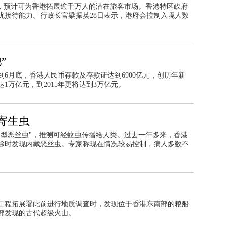
宽，预计可为香港拓展逾千万人的潜在旅客市场。香港特区政府
忧接待能力。行政长官梁振英28日表示，港府会控制入境人数
”
6月底，香港人民币存款及存款证达到6900亿元，创历年新
1万亿元，到2015年更将达到3万亿元。
寄生虫
港型恶丝虫"，推测可经蚊虫传播给人类。过去一年多来，香港
除时发现内藏恶丝虫。专家称现在情况较易控制，病人多数不
工程拓展署此前进行地质调查时，发现位于香港东南部的粮船
部发现的古代超级火山。