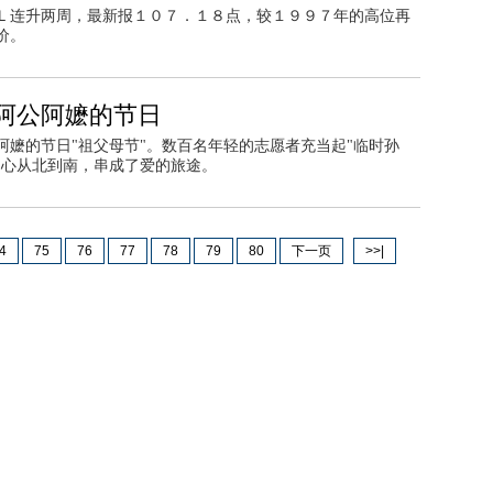
Ｌ连升两周，最新报１０７．１８点，较１９９７年的高位再
价。
阿公阿嬷的节日
嬷的节日"祖父母节"。数百名年轻的志愿者充当起"临时孙
的心从北到南，串成了爱的旅途。
4
75
76
77
78
79
80
下一页
>>|