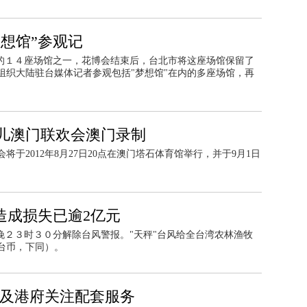
梦想馆”参观记
会的１４座场馆之一，花博会结束后，台北市将这座场馆保留了
组织大陆驻台媒体记者参观包括"梦想馆"在内的多座场馆，再
儿澳门联欢会澳门录制
于2012年8月27日20点在澳门塔石体育馆举行，并于9月1日
造成损失已逾2亿元
晚２３时３０分解除台风警报。"天秤"台风给全台湾农林渔牧
台币，下同）。
央及港府关注配套服务