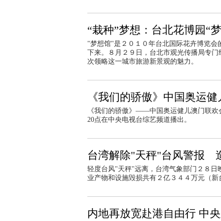
“栽种”梦想：台北花博园“
"梦想馆"是２０１０年台北国际花卉博览
下来。８月２９日，台北市观光传播局专门
次领略这一城市旅游新景观的魅力。
《我们的骄傲》中国奥运健
《我们的骄傲》——中国奥运健儿澳门联欢会将
20点在中央电视台综艺频道播出。
台湾解除"天秤"台风警报 
轻度台风"天秤"远离，台湾气象部门２８日
业产物和设施毁损共有２亿３４４万元（新
内地再放宽赴港自由行 中