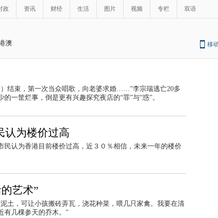
时政
资讯
财经
生活
图片
视频
专栏
双语
港澳
移
）结束，第一次当众唱歌，向老婆求婚……”李宗瑞逃亡20多
的一筐烂事，倒是更有兴趣探究夜店的“罪”与“惑”。
民认为楼价过高
市民认为香港目前楼价过高，近３０％相信，未来一年的楼价
的艺术”
有泥土，可让小孩搬砖弄瓦，浇花种菜，喂几只家禽。我要在清
近有几棵参天的乔木。"