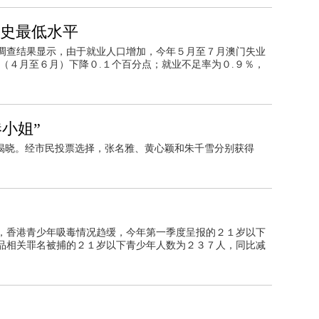
历史最低水平
调查结果显示，由于就业人口增加，今年５月至７月澳门失业
（４月至６月）下降０.１个百分点；就业不足率为０.９％，
港小姐”
晚揭晓。经市民投票选择，张名雅、黄心颖和朱千雪分别获得
，香港青少年吸毒情况趋缓，今年第一季度呈报的２１岁以下
品相关罪名被捕的２１岁以下青少年人数为２３７人，同比减