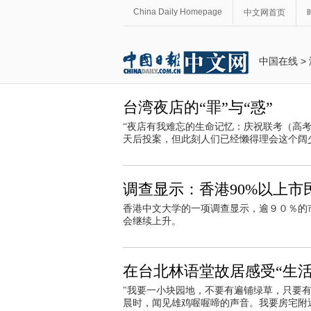
China Daily Homepage
中文网首页
中国在线
>
台湾夜店的“罪”与“惑”
“夜店有我难忘的生命记忆：庆祝联考（高考
天后投案，但此刻人们已经懒得理会这个阔少
调查显示：香港90%以上市
香港中文大学的一项调查显示，逾９０％的
会继续上升。
在台北林语堂故居感受“生活
"我要一小块园地，不要有遍铺绿草，只要
晨时，闻见雄鸡喔喔啼的声音。我要房宅附