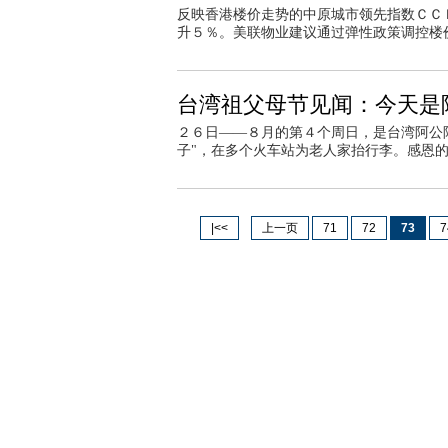
反映香港楼价走势的中原城市领先指数ＣＣ
升５％。美联物业建议通过弹性政策调控楼
台湾祖父母节见闻：今天是
２６日——８月的第４个周日，是台湾阿公阿
子"，在多个火车站为老人家抬行李。感恩
|<<
上一页
71
72
73
7