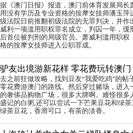
据《澳门日报》报道，澳门前体育发展局长
用没有学历及专业资格的按摩女技师潘玉萍
级法院日前推翻初级法院的无罪判决，并作
威利一项滥用职权罪名成立，判囚一年，缓
后首位被判刑的局级官员。萧威利滥用职权
格的按摩女技师进入公职罪成。
驴友出境游新花样 零花费玩转澳门
去之前狂做攻略，找到豆友“我爱吃鸡”的帖
零花费游澳门的路线。然后穿过赌场，进入
的奢侈品购物广场，很多大牌啊。难怪很多
盛记的白粥,还可以尝试一下芒果豆花和绿
绿茶豆花，香滑可口，有茶的淡香。