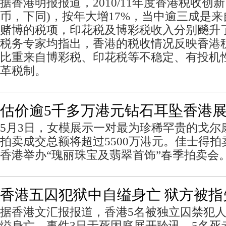
据香港明报报道，2010/11年度香港税收创新
币，下同)，按年大增17%，当中逾三成是
赌博的税项，印花税及博彩税收入分别飈升了2
税务专家均指出，香港的税收情况反映香港
比重来自博彩税、印花税等不稳定、有投机
革税制。
估价逾5千多万港元钻石耳坠香港
5月3日，女模展示一对最为珍稀罕贵的戈尔
拍卖成交总额将超过5500万港元。佳士得拍
香港举办“瑰丽珠宝及翡翠首饰”春季拍卖会。
香港五囚犯狱中自缢身亡 狱方被指
据香港文汇报报道，香港5名被独立囚禁犯人
缢身亡，事件3日于死因庭展开聆讯。5名死者