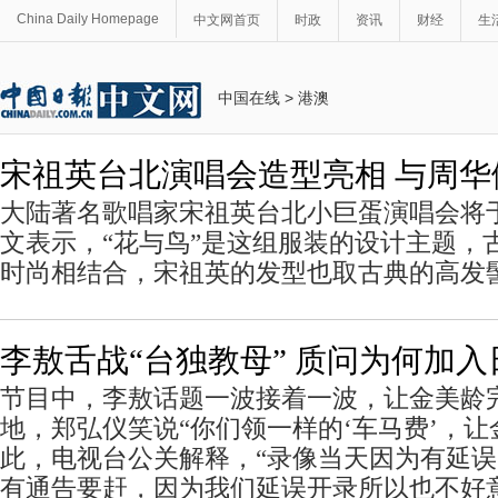
China Daily Homepage
中文网首页
时政
资讯
财经
生
中国在线
>
港澳
宋祖英台北演唱会造型亮相 与周华
大陆著名歌唱家宋祖英台北小巨蛋演唱会将于
文表示，“花与鸟”是这组服装的设计主题，
时尚相结合，宋祖英的发型也取古典的高发
李敖舌战“台独教母” 质问为何加入
节目中，李敖话题一波接着一波，让金美龄
地，郑弘仪笑说“你们领一样的‘车马费’，
此，电视台公关解释，“录像当天因为有延
有通告要赶，因为我们延误开录所以也不好