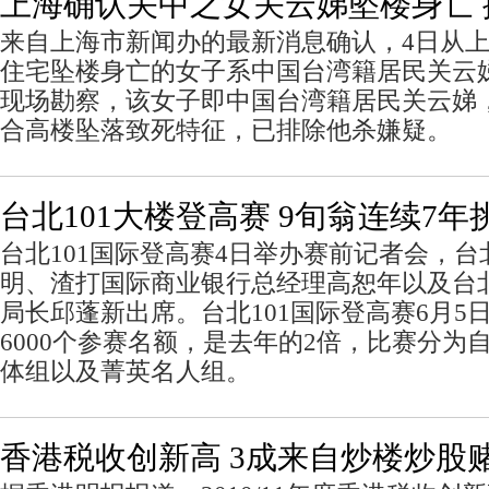
上海确认关中之女关云娣坠楼身亡 
来自上海市新闻办的最新消息确认，4日从
住宅坠楼身亡的女子系中国台湾籍居民关云
现场勘察，该女子即中国台湾籍居民关云娣
合高楼坠落致死特征，已排除他杀嫌疑。
台北101大楼登高赛 9旬翁连续7年挑
台北101国际登高赛4日举办赛前记者会，台
明、渣打国际商业银行总经理高恕年以及台
局长邱蓬新出席。台北101国际登高赛6月5
6000个参赛名额，是去年的2倍，比赛分为
体组以及菁英名人组。
香港税收创新高 3成来自炒楼炒股