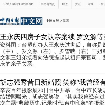
China Daily Homepage
中文网首页
时政
资讯
财经
生
中国在线
>
港澳
王永庆四房子女认亲案续 罗文源等
资料图：台塑创办人王永庆过世后，自称是
（中）、罗文源（左）、罗雪映（右）三姐
文源三姐弟接着向法院提起认祖归宗官司，
庆的亲子关系。
胡志强秀昔日新婚照 笑称"我曾经有
辛亥百年摄影展20日台中开幕，台中市长胡
结婚照曝光，胡志强笑说，“其实我曾经有过
次主题“典藏历史.记录时代.台中印象”的摄影