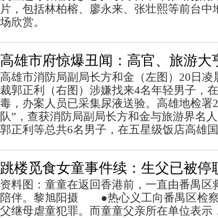
片，包括林柏榕、廖永来、张壮熙等前台中
场欣赏。
高雄市府惊爆丑闻：高官、旅游大
高雄市消防局副局长方和金（左图）20日凌
裁郭正利（右图）涉嫌找来4名年轻男子，
毒，办案人员已采集尿液送验。高雄地检署2
队”，查获消防局副局长方和金与旅游界名
郭正利等总共6名男子，在五星级饭店高雄
跳楼觅食女童事件续：生父已被停
资料图：童童在返回香港前，一直由番禺区
陪伴。黎旭阳摄 ●热心义工向番禺区检察
父继母虐童犯罪。而童童父亲所在单位表示