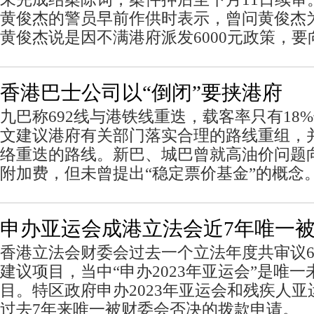
黄俊杰的警员早前作供时表示，曾问黄俊杰
黄俊杰说是因不满港府派发6000元政策，
香港巴士公司以“倒闭”要挟港府
九巴称692线与港铁线重迭，载客率只有18
文建议港府有关部门落实合理的路线重组，
络重迭的路线。新巴、城巴曾就高油价问题
附加费，但未曾提出“稳定票价基金”的概念
申办亚运会成港立法会近7年唯一
香港立法会财委会过去一个立法年度共审议6
建议项目，当中“申办2023年亚运会”是唯
目。特区政府申办2023年亚运会和残疾人
过去7年来唯一被财委会否决的拨款申请。