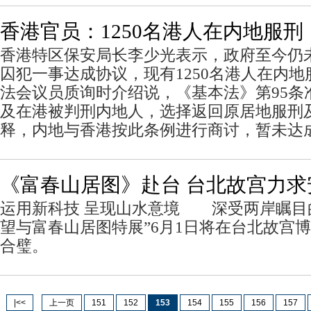
香港官员：1250名港人在内地服刑
香港特区保安局长李少光表示，政府至今仍
囚犯一事达成协议，现有1250名港人在内
法会议员质询时介绍说，《基本法》第95条
及在港被判刑内地人，选择返回原居地服刑
释，内地与香港按此条例进行商讨，暂未达
《富春山居图》赴台 台北故宫力求
运用新科技 呈现山水意境 深受两岸瞩目
望与富春山居图特展”6月1日将在台北故宫
合璧。
|<<
上一页
151
152
153
154
155
156
157