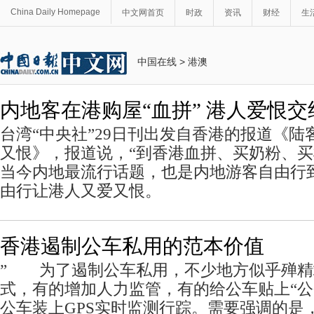
China Daily Homepage
中文网首页
时政
资讯
财经
生
中国在线
>
港澳
内地客在港购屋“血拼” 港人爱恨交
台湾“中央社”29日刊出发自香港的报道《陆
又恨》，报道说，“到香港血拼、买奶粉、买
当今内地最流行话题，也是内地游客自由行
由行让港人又爱又恨。
香港遏制公车私用的范本价值
” 为了遏制公车私用，不少地方似乎殚精
式，有的增加人力监管，有的给公车贴上“公
公车装上GPS实时监测行踪。需要强调的是