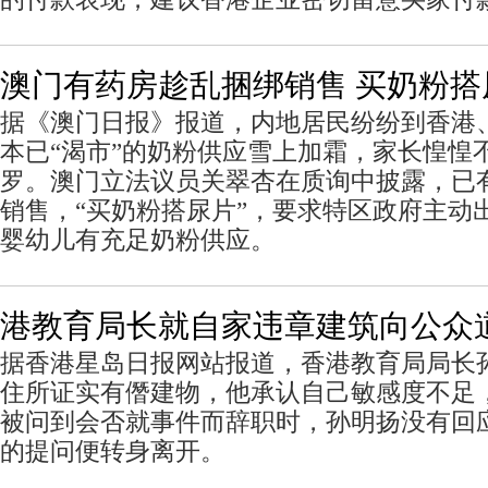
澳门有药房趁乱捆绑销售 买奶粉搭
据《澳门日报》报道，内地居民纷纷到香港
本已“渴市”的奶粉供应雪上加霜，家长惶惶
罗。澳门立法议员关翠杏在质询中披露，已
销售，“买奶粉搭尿片”，要求特区政府主动
婴幼儿有充足奶粉供应。
港教育局长就自家违章建筑向公众
据香港星岛日报网站报道，香港教育局局长
住所证实有僭建物，他承认自己敏感度不足
被问到会否就事件而辞职时，孙明扬没有回
的提问便转身离开。