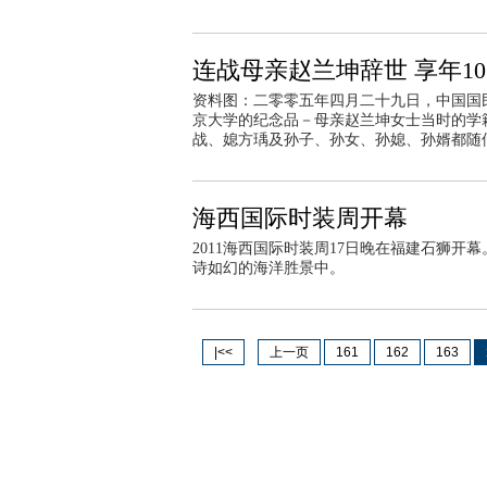
连战母亲赵兰坤辞世 享年10
资料图：二零零五年四月二十九日，中国国
京大学的纪念品－母亲赵兰坤女士当时的学籍
战、媳方瑀及孙子、孙女、孙媳、孙婿都随
海西国际时装周开幕
2011海西国际时装周17日晚在福建石狮开
诗如幻的海洋胜景中。
|<<
上一页
161
162
163