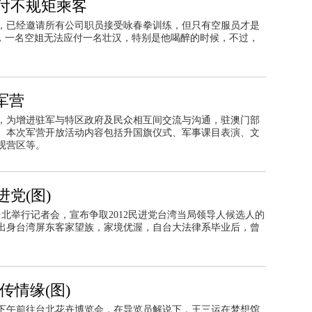
付不规矩乘客
，已经邀请所有公司职员接受咏春拳训练，但只有空服员才是
，一名空姐无法应付一名壮汉，特别是他喝醉的时候，不过，
军营
息，为增进驻军与特区政府及民众相互间交流与沟通，驻澳门部
动。本次军营开放活动内容包括升国旗仪式、军事课目表演、文
观营区等。
党(图)
台北举行记者会，宣布争取2012民进党台湾当局领导人候选人的
她出身台湾屏东客家望族，家境优渥，自台大法律系毕业后，曾
传情缘(图)
日下午前往台北花卉博览会，在导览员解说下，王三运在梦想馆