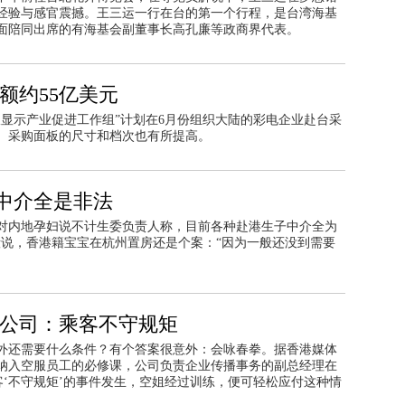
经验与感官震撼。王三运一行在台的第一个行程，是台湾海基
面陪同出席的有海基会副董事长高孔廉等政商界代表。
额约55亿美元
显示产业促进工作组”计划在6月份组织大陆的彩电企业赴台采
美元。采购面板的尺寸和档次也有所提高。
中介全是非法
对内地孕妇说不计生委负责人称，目前各种赴港生子中介全为
说，香港籍宝宝在杭州置房还是个案：“因为一般还没到需要
 公司：乘客不守规矩
外还需要什么条件？有个答案很意外：会咏春拳。据香港媒体
纳入空服员工的必修课，公司负责企业传播事务的副总经理在
乘客‘不守规矩’的事件发生，空姐经过训练，便可轻松应付这种情