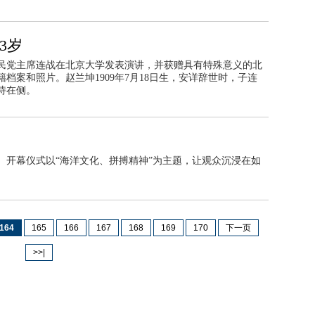
3岁
民党主席连战在北京大学发表演讲，并获赠具有特殊意义的北
档案和照片。赵兰坤1909年7月18日生，安详辞世时，子连
侍在侧。
幕。开幕仪式以“海洋文化、拼搏精神”为主题，让观众沉浸在如
164
165
166
167
168
169
170
下一页
>>|