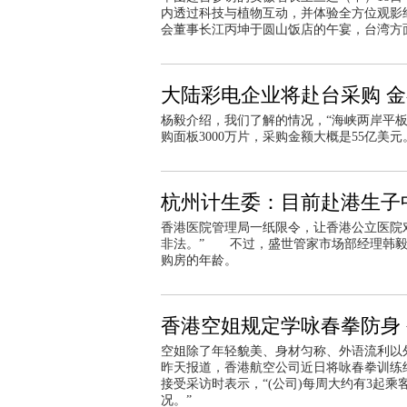
内透过科技与植物互动，并体验全方位观影
会董事长江丙坤于圆山饭店的午宴，台湾方
大陆彩电企业将赴台采购 金
杨毅介绍，我们了解的情况，“海峡两岸平板
购面板3000万片，采购金额大概是55亿
杭州计生委：目前赴港生子
香港医院管理局一纸限令，让香港公立医院
非法。” 不过，盛世管家市场部经理韩毅
购房的年龄。
香港空姐规定学咏春拳防身
空姐除了年轻貌美、身材匀称、外语流利以
昨天报道，香港航空公司近日将咏春拳训练
接受采访时表示，“(公司)每周大约有3起
况。”