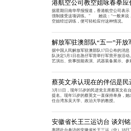
港航空公司教空姐咏春拳应
据星期日南华早报报道，香港航空公司表示
强制接受这项训练。” 她说：“一般来说
空姐经过训练，便可轻松应付这种情况。
解放军驻澳部队“五一”开放
据中国人民解放军驻澳部队17日公布的消
队决定5月1日在氹仔军营举行军营开放活
艺演出、炊事技能表演、武器装备展示、参
蔡英文承认现在的伴侣是民进
3月11日，现年55岁的民进党主席蔡英文在
提名。现年55岁的蔡英文一直保持单身，
任台湾东吴大学、政治大学的教授。
安徽省长王三运访台 谈刘铭
率团赴台参访的安徽省长王三运（中）18