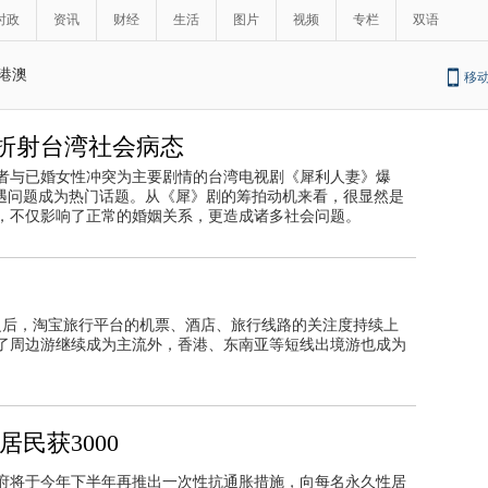
时政
资讯
财经
生活
图片
视频
专栏
双语
港澳
移
折射台湾社会病态
三者与已婚女性冲突为主要剧情的台湾电视剧《犀利人妻》爆
外遇问题成为热门话题。从《犀》剧的筹拍动机来看，很显然是
，不仅影响了正常的婚姻关系，更造成诸多社会问题。
之后，淘宝旅行平台的机票、酒店、旅行线路的关注度持续上
了周边游继续成为主流外，香港、东南亚等短线出境游也成为
民获3000
政府将于今年下半年再推出一次性抗通胀措施，向每名永久性居