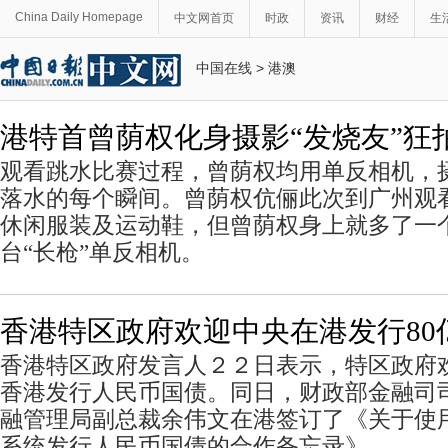
China Daily Homepage
中文网首页
时政
资讯
财经
生
中国在线
>
港澳
港特首曾荫权化身摄影“发烧友”狂拍
观看跳水比赛过程，曾荫权均用单反相机，
落水的每个瞬间。曾荫权伉俪此次到广州观
休闲服装及运动鞋，但曾荫权身上就多了一
台“长枪”单反相机。
香港特区政府欢迎中央在港发行80
香港特区政府发言人２２日表示，特区政府
香港发行人民币国债。同日，财政部金融司
融管理局副总裁余伟文在港签订了《关于使
系统发行人民币国债的合作备忘录》。