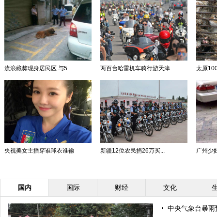
流浪藏獒现身居民区 与5...
两百台哈雷机车骑行游天津...
太原1
央视美女主播穿谁球衣谁输
新疆12位农民捐26万买...
广州少妇
国内
国际
财经
文化
中央气象台暴雨