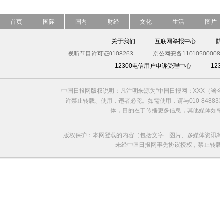
首页
国际
国内
财经
文化
生活
图片
关于我们
互联网举报中心
视听节目许可证0108263
京公网安备11010500008
12300电信用户申诉受理中心
1
中国日报网版权说明：凡注明来源为“中国日报网：XXX（
许禁止转载、使用，违者必究。如需使用，请与010-8488
体，目的在于传播更多信息，其他媒体如
版权保护：本网登载的内容（包括文字、图片、多媒体资讯
未经中国日报网事先协议授权，禁止转载使用。给