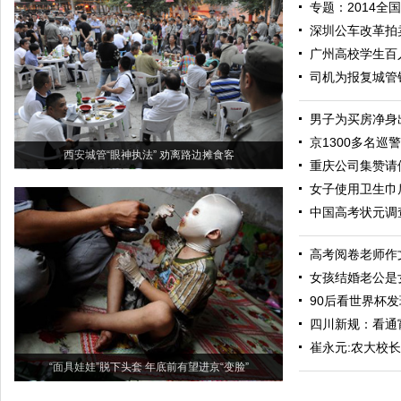
专题：2014全
深圳公车改革拍
广州高校学生百
司机为报复城管锁
男子为买房净身
京1300多名巡
西安城管“眼神执法” 劝离路边摊食客
重庆公司集赞请
女子使用卫生巾
中国高考状元调
高考阅卷老师作
女孩结婚老公是
90后看世界杯发
四川新规：看通
崔永元:农大校
“面具娃娃”脱下头套 年底前有望进京“变脸”