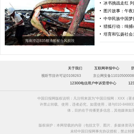
冰书挑战走红 
图片故事：午夜
中华民族中国梦
猎狐行动：缉捕
培育和弘扬社会
海南澄迈835艘渔船被台风损毁
关于我们
互联网举报中心
视听节目许可证0108263
京公网安备11010500008
12300电信用户申诉受理中心
1
中国日报网版权说明：凡注明来源为“中国日报网：XXX（
许禁止转载、使用，违者必究。如需使用，请与010-8488
体，目的在于传播更多信息，其他媒体如
版权保护：本网登载的内容（包括文字、图片、多媒体资讯
未经中国日报网事先协议授权，禁止转载使用。给