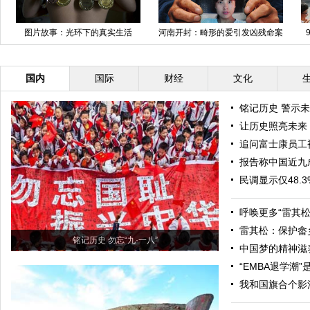
图片故事：光环下的真实生活
河南开封：畸形的爱引发凶残命案
准新娘被杀害肢解抛河中
国内
国际
财经
文化
铭记历史 警示
让历史照亮未来
追问富士康员工
报告称中国近九
民调显示仅48.
呼唤更多“雷其松
雷其松：保护畲
铭记历史 勿忘“九·一八”
中国梦的精神滋
“EMBA退学潮
我和国旗合个影