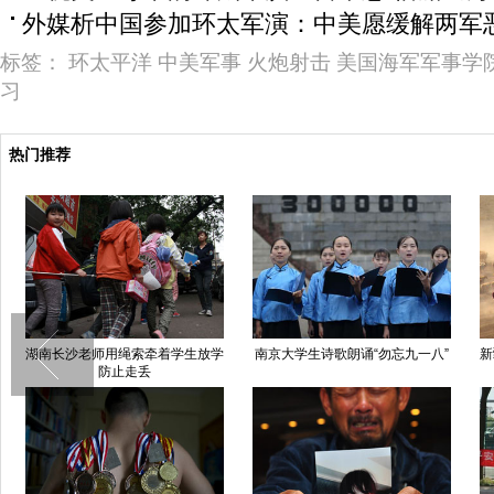
外媒析中国参加环太军演：中美愿缓解两军
标签：
环太平洋
中美军事
火炮射击
美国海军军事学
习
热门推荐
湖南长沙老师用绳索牵着学生放学
南京大学生诗歌朗诵“勿忘九一八”
新
防止走丢