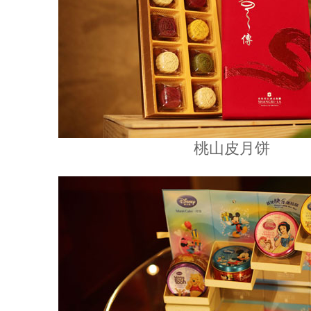
桃山皮月饼