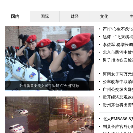
裙
国内
国际
财经
文化
严打“心生不忿
述评：“飞来横
李佐军:稳增长
北京市民河中放
男子拒地铁安检
河南女子两万元
公车改革中取消
吐鲁番首支美女巡逻队45℃“火洲”绽放
广州公交纵火嫌
拨开经济悲观论
贵州茅台将出资5
北大EMBA66
副县长辞官辞职