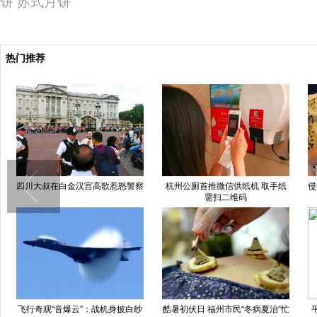
饼
苏式月饼
热门推荐
四川大叔在白金汉宫高歌惹怒警察
杭州公厕首推微信供纸机 取手纸
侵
需扫二维码
飞行奇观“音爆云”：战机身披白纱
酷暑初伏日 福州市民“冬病夏治”忙