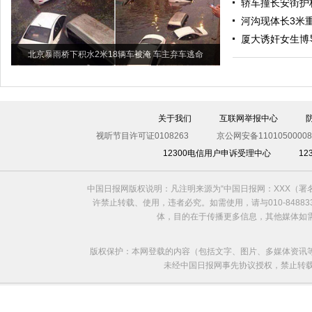
轿车撞长安街护
河沟现体长3米重
厦大诱奸女生博
北京暴雨桥下积水2米18辆车被淹 车主弃车逃命
关于我们
互联网举报中心
视听节目许可证0108263
京公网安备11010500008
12300电信用户申诉受理中心
1
中国日报网版权说明：凡注明来源为“中国日报网：XXX（
许禁止转载、使用，违者必究。如需使用，请与010-8488
体，目的在于传播更多信息，其他媒体如
版权保护：本网登载的内容（包括文字、图片、多媒体资讯
未经中国日报网事先协议授权，禁止转载使用。给