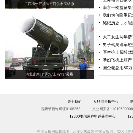
广西柳州开放防空洞供市民纳凉
南京一楼盘征集免
我们为何隆重纪
铭记历史，才能
大二女生两年攒
男子驾奥迪车碰
医生护士帮醉驾
孕妇飞机上顺产
国企老总用80
河北张家口“雾炮”上岗“打”雾霾
关于我们
互联网举报中心
视听节目许可证0108263
京公网安备11010500008
12300电信用户申诉受理中心
1
中国日报网版权说明：凡注明来源为“中国日报网：XXX（