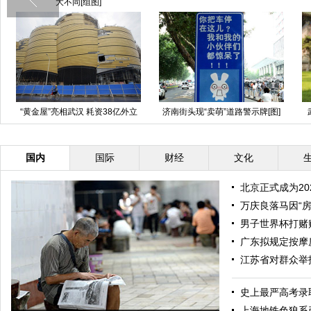
大不同[组图]
“黄金屋”亮相武汉 耗资38亿外立
济南街头现“卖萌”道路警示牌[图]
面贴“金条”
国内
国际
财经
文化
北京正式成为2
万庆良落马因“房
男子世界杯打赌
广东拟规定按摩
江苏省对群众举
史上最严高考录
上海地铁色狼系