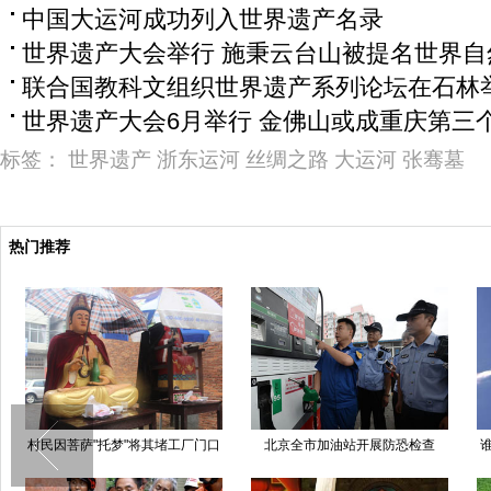
中国大运河成功列入世界遗产名录
世界遗产大会举行 施秉云台山被提名世界自
联合国教科文组织世界遗产系列论坛在石林
世界遗产大会6月举行 金佛山或成重庆第三
标签：
世界遗产
浙东运河
丝绸之路
大运河
张骞墓
热门推荐
村民因菩萨"托梦"将其堵工厂门口
北京全市加油站开展防恐检查