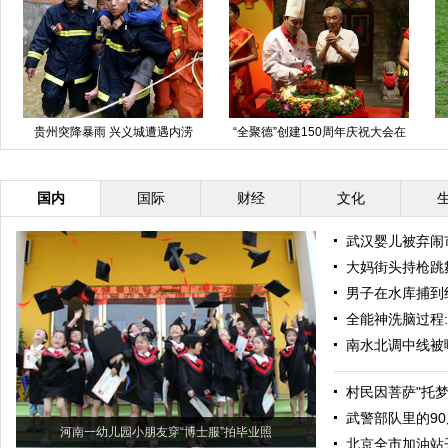
贵州突降暴雨 兴义城遭遇内涝
“全聚德”创建150周年庆祝大会在
京举行
国内
国际
财经
文化
武汉婴儿被弃闹
大妈街头持枪跳
男子在水库捕到
全能神洗脑过程
南水北调中线被
村民因菩萨"托
武警部队里的90
河南一幼儿园小朋友穿“博士服”拍毕业照
北京全市加油站