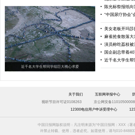
陈光标祭报纸向
“中国尿疗协会”
美女老板开玛莎
麻雀抢食散落大
演员称吃荔枝被
国企副总带着40
近千名大学生帮
近千名大学生帮同学组巨大桃心求爱
关于我们
互联网举报中心
视听节目许可证0108263
京公网安备11010500008
12300电信用户申诉受理中心
1
中国日报网版权说明：凡注明来源为“中国日报网：XXX（
许禁止转载、使用，违者必究。如需使用，请与010-8488