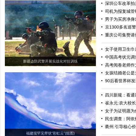
深圳公车改革拍
司机为报复城管锁
男子为买房净身
京1300多名巡
重庆公司集赞请
女子使用卫生巾
中国高考状元调
新疆边防武警开展实战化对抗训练
高考阅卷老师作
女孩结婚老公是
90后看世界杯发
四川新规：看通
崔永元:农大校
女子为证明愿为
民生调查：阿依
衢州:引导核心
福建现罕见带状“彩虹云”(组图)