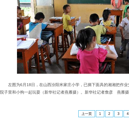
左图为6月18日，在山西汾阳米家庄小学，已摘下面具的湘湘把作业
院子里和小狗一起玩耍（新华社记者燕雁摄）。新华社记者詹彦 燕雁摄
上一页
1
2
3
4