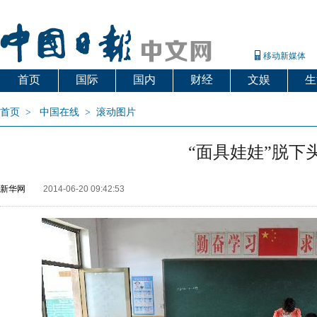
移动新媒体
首页
国际
国内
财经
文娱
生
首页
>
中国在线
>
滚动图片
“面具娃娃”脱下
新华网
2014-06-20 09:42:53