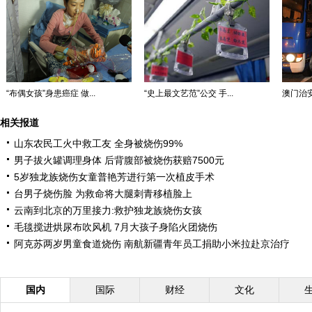
“布偶女孩”身患癌症 做...
“史上最文艺范”公交 手...
澳门治安
相关报道
山东农民工火中救工友 全身被烧伤99%
男子拔火罐调理身体 后背腹部被烧伤获赔7500元
5岁独龙族烧伤女童普艳芳进行第一次植皮手术
台男子烧伤脸 为救命将大腿刺青移植脸上
云南到北京的万里接力:救护独龙族烧伤女孩
毛毯搅进烘尿布吹风机 7月大孩子身陷火团烧伤
阿克苏两岁男童食道烧伤 南航新疆青年员工捐助小米拉赴京治疗
国内
国际
财经
文化