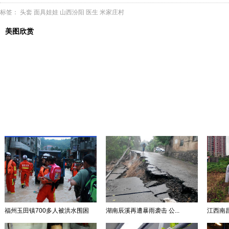
标签：
头套
面具娃娃
山西汾阳
医生
米家庄村
美图欣赏
福州玉田镇700多人被洪水围困
湖南辰溪再遭暴雨袭击 公...
江西南昌