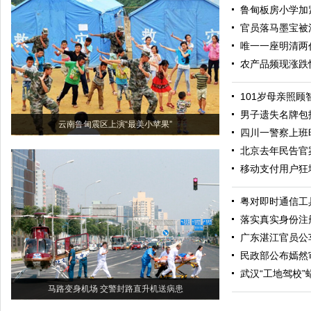
鲁甸板房小学加
官员落马墨宝被
唯一一座明清两
农产品频现涨跌
101岁母亲照顾
男子遗失名牌包
云南鲁甸震区上演“最美小苹果”
四川一警察上班
北京去年民告官案
移动支付用户狂
粤对即时通信工
落实真实身份注
广东湛江官员公
民政部公布嫣然
武汉“工地驾校
马路变身机场 交警封路直升机送病患