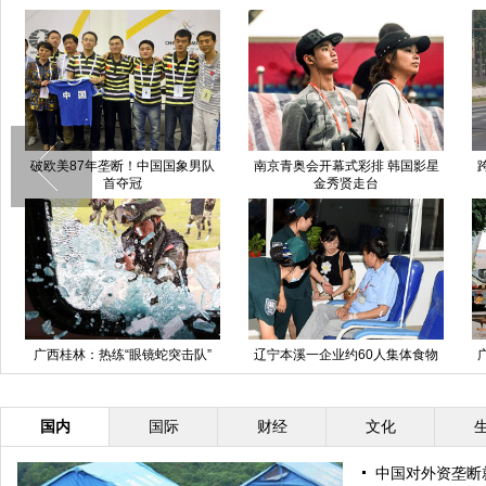
破欧美87年垄断！中国国象男队
南京青奥会开幕式彩排 韩国影星
首夺冠
金秀贤走台
广西桂林：热练“眼镜蛇突击队”
辽宁本溪一企业约60人集体食物
中毒
国内
国际
财经
文化
中国对外资垄断