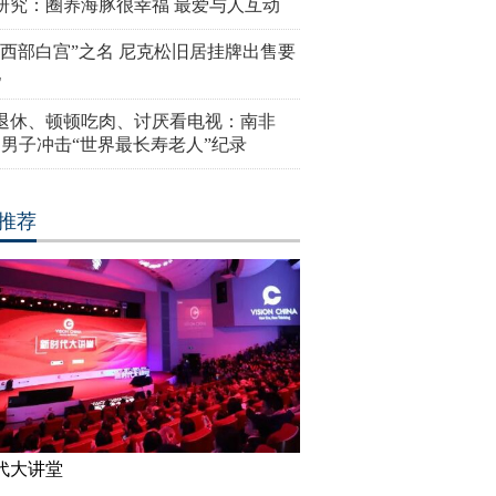
研究：圈养海豚很幸福 最爱与人互动
“西部白宫”之名 尼克松旧居挂牌出售要
亿
岁退休、顿顿吃肉、讨厌看电视：南非
4岁男子冲击“世界最长寿老人”纪录
推荐
代大讲堂