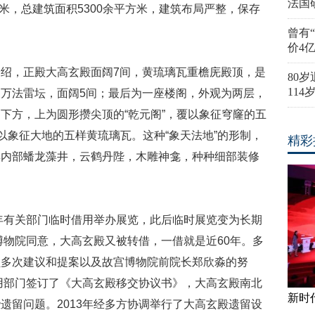
法国
方米，总建筑面积5300余平方米，建筑布局严整，保存
曾有
价4
绍，正殿大高玄殿面阔7间，黄琉璃瓦重檐庑殿顶，是
80
11
万法雷坛，面阔5间；最后为一座楼阁，外观为两层，
下方，上为圆形攒尖顶的“乾元阁”，覆以象征穹窿的五
以象征大地的五样黄琉璃瓦。这种“象天法地”的形制，
精彩
其内部蟠龙藻井，云鹤丹陛，木雕神龛，种种细部装修
0年有关部门临时借用举办展览，此后临时展览变为长期
博物院同意，大高玄殿又被转借，一借就是近60年。多
员多次建议和提案以及故宫博物院前院长郑欣淼的努
占用部门签订了《大高玄殿移交协议书》，大高玄殿南北
新时
遗留问题。2013年经多方协调举行了大高玄殿遗留设