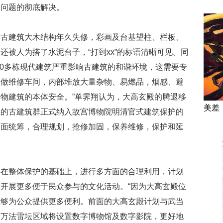
殿问题的彻底解决。
存古建筑大木结构年久失修，彩画及台基望柱、栏板、
还被人为搭了水泥台子，“打到xx”的标语清晰可见。同
20多栋现代建筑严重影响古建筑的和谐环境，这需要专
用做维修车间，内部堆放大量杂物、易燃品，烟感、避
物建筑的本体安全。”单霁翔认为，大高玄殿的腾退移
美差
值的古建筑群正式纳入故宫博物院明清官式建筑保护的
全面统筹，合理规划，抢修加固，保养维修，保护和延
将在整体保护的基础上，进行多方面的合理利用，计划
开展更多便于民众参与的文化活动。“因为大高玄殿位
能够为公众提供更多便利。前面的大高玄殿计划与武当
天万法雷坛区域将设置数字博物馆及数字影院，更好地