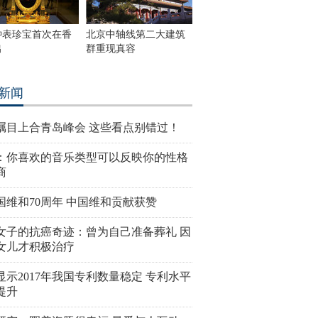
钟表珍宝首次在香
北京中轴线第二大建筑
出
群重现真容
新闻
瞩目上合青岛峰会 这些看点别错过！
：你喜欢的音乐类型可以反映你的性格
商
国维和70周年 中国维和贡献获赞
女子的抗癌奇迹：曾为自己准备葬礼 因
女儿才积极治疗
显示2017年我国专利数量稳定 专利水平
提升