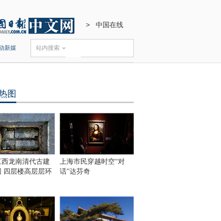
>
中国在线
动新媒
站内搜索
热图
江西龙南清代古建
上海市民穿越时空“对
围 四层楼高层层环
话”达芬奇