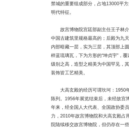
禁城的重要组成部分，占地13000平
明代特征。
故宫博物院宫廷部副主任王子林介
中国古建筑里规格最高的；后殿为九天
内部暗藏一层，实为三层，其顶部上圆
样蓝琉璃瓦，下为方形的“坤贞宇”，覆
级别之高，造型之精美为中国罕见，
装饰皆工艺精美。
大高玄殿的经历可谓坎坷：195
陈列。1956年展览结束后，未经故宫
年来，经全国人大代表、全国政协委
力，2010年故宫博物院和大高玄殿
院陆续移交故宫博物院，但仍存在一些