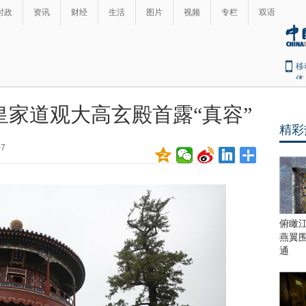
时政
资讯
财经
生活
图片
视频
专栏
双语
移
体
家道观大高玄殿首露“真容”
精彩
07
俯瞰
燕翼
通