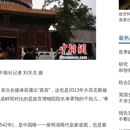
故宫
港展
最热
世界
研究
和智
中新社记者 刘关关 摄
联合
首次在媒体前露出“真容”，这也是2013年大高玄殿被
英国
成鲜明对比的是故宫博物院院长单霁翔的干劲儿，“希
不舍
报告
不断
542年)，是中国唯一一座明清两代皇家道观，也是紫