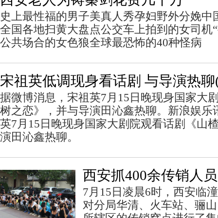
史上最性福的男子美真人秀孕妇野外分娩中国
全国各地扫黄大盘点公交车上拍到的女司机“
公共场合的女色狼全球最恐怖的40种怪病
宋祖英低调现身看话剧 与导演热聊(
据微博消息，宋祖英7月15日晚现身国家大
树之恋》，并与导演田沁鑫热聊。新浪娱乐
英7月15日晚现身国家大剧院观看话剧《山
演田沁鑫热聊。
西安抓400余传销人员
7月15日凌晨6时，西安临
对分局华清、火车站、骊山