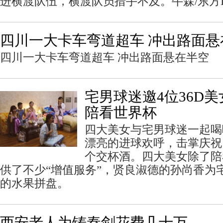
进横渡队伍，横渡队员措手不及。牛森/东方I
四川一大卡车弯道超车 冲出路面悬
四川一大卡车弯道超车 冲出路面悬在半空
宅男球迷邀4位36D
陪看世界杯
四大美女与宅男球迷一起喝
漂亮的进球欢呼，击掌庆祝
个交杯酒。四大美女除了陪
供了不少“增值服务”，贤良淑德的孙尚香为
的水果拼盘。
西安老人为铸秦剑花费几十万