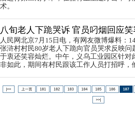
术。
八旬老人下跪哭诉 官员叼烟回应笑
人民网北京7月15日电，有网友微博爆料：1
张浒村村民80岁老人下跪向官员哭求反映问
于衷还笑容灿烂。中午，义乌工业园区针对
非如此，期间有村民跟该工作人员打招呼，
|<<
上一页
181
182
183
184
185
186
187
>>|