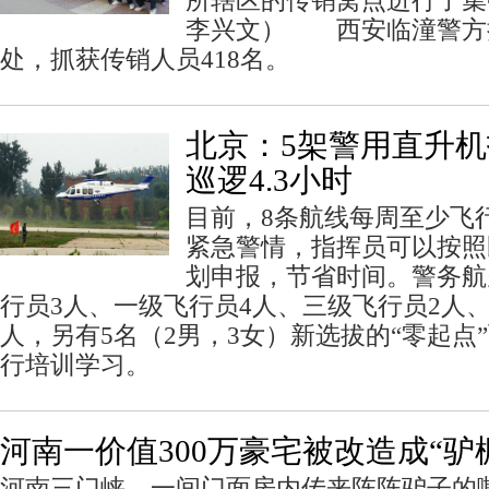
所辖区的传销窝点进行了集
李兴文） 西安临潼警方捣
处，抓获传销人员418名。
北京：5架警用直升机
巡逻4.3小时
目前，8条航线每周至少飞
紧急警情，指挥员可以按照
划申报，节省时间。警务航
行员3人、一级飞行员4人、三级飞行员2人
人，另有5名（2男，3女）新选拔的“零起点
行培训学习。
河南一价值300万豪宅被改造成“驴
河南三门峡，一间门面房内传来阵阵驴子的