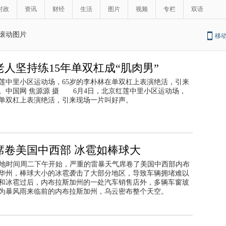
时政
资讯
财经
生活
图片
视频
专栏
双语
滚动图片
移
老人坚持练15年单双杠成“肌肉男”
红莲中里小区运动场，65岁的李朴林在单双杠上表演绝活，引来
。中国网 焦源源 摄 6月4日，北京红莲中里小区运动场，
在单双杠上表演绝活，引来现场一片叫好声。
席卷美国中西部 冰雹如棒球大
当地时间周二下午开始，严重的雷暴天气席卷了美国中西部内布
华州，棒球大小的冰雹袭击了大部分地区，导致车辆拥堵难以
和冰雹过后，内布拉斯加州的一处汽车销售店外，多辆车窗玻
为暴风雨来临前的内布拉斯加州，乌云密布整个天空。