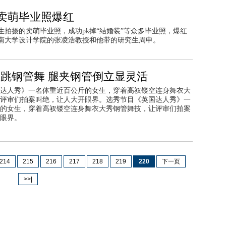
卖萌毕业照爆红
拍摄的卖萌毕业照，成功pk掉“结婚装”等众多毕业照，爆红
南大学设计学院的张凌浩教授和他带的研究生周申。
妹跳钢管舞 腿夹钢管倒立显灵活
达人秀》一名体重近百公斤的女生，穿着高衩镂空连身舞衣大
评审们拍案叫绝，让人大开眼界。选秀节目《英国达人秀》一
的女生，穿着高衩镂空连身舞衣大秀钢管舞技，让评审们拍案
眼界。
214
215
216
217
218
219
220
下一页
>>|