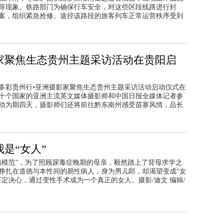
等现象。铁路部门为确保行车安全，对这些区段线路进行封
案，组织紧急抢修。途径该路段的旅客列车正常运营秩序受到
家聚焦生态贵州主题采访活动在贵阳启
4日，多彩贵州行•亚洲摄影家聚焦生态贵州主题采访活动启动仪式在
十个国家的亚洲主流英文媒体摄影师和中国日报全媒体记者参
动为期四天，摄影师们还将前往黔东南州感受苗寨风情，品长
是“女人”
德模范”，为了照顾尿毒症晚期的母亲，毅然踏上了背母求学之
挣扎在道德与本性间的易性病人，身为男儿郎，却渴望变成“女
下定决心，通过变性手术成为一个真正的女人。摄影/迪文 编辑/