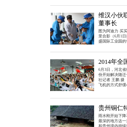
维汉小伙
董事长
图为阿迪力·买
里合影（6月1
盛国际工业园的
2014年
6月3日，河北
份开始解决随迁
社记者 王鹏 
飞机的方式舒缓
贵州铜仁特
雨水刚开始下降
最深的地方达一
和贵州境内持续