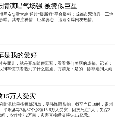
忘情演唱气场强 被赞似巨星
微博网友@歌太蟀 通过“爆新鲜”平台爆料：成都市双流县一工地
歌唱。其专注神情，巨星姿态，迅速引爆网友热情。
车是我的爱好
过去哪儿，就是开车随便逛逛，看看我们美丽的成都。记者：
找到车锁或者遇到了什么尴尬。万清龙：是的，除非遇到大雨
15万人受灾
府防汛抗旱指挥部消息，受强降雨影响，截至当日10时，贵州
平坝县等7县37个乡镇15.6万人受灾，因灾死亡1人，失踪2
3间，农作物7.2万亩，灾害直接经济损失1.2亿元。