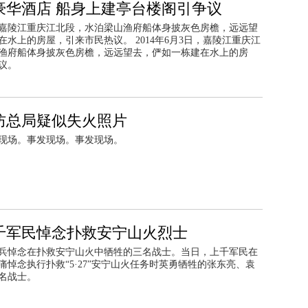
豪华酒店 船身上建亭台楼阁引争议
3日，嘉陵江重庆江北段，水泊梁山渔府船体身披灰色房檐，远远望
在水上的房屋，引来市民热议。 2014年6月3日，嘉陵江重庆江
渔府船体身披灰色房檐，远远望去，俨如一栋建在水上的房
议。
防总局疑似失火照片
现场。事发现场。事发现场。
千军民悼念扑救安宁山火烈士
官兵悼念在扑救安宁山火中牺牲的三名战士。当日，上千军民在
痛悼念执行扑救“5·27”安宁山火任务时英勇牺牲的张东亮、袁
名战士。