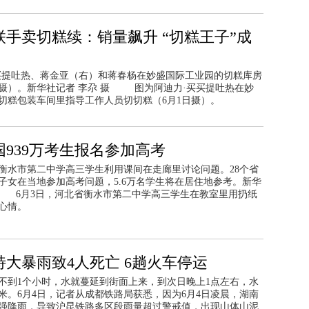
联手卖切糕续：销量飙升 “切糕王子”成
买提吐热、蒋金亚（右）和蒋春杨在妙盛国际工业园的切糕库房
日摄）。新华社记者 李尕 摄 图为阿迪力·买买提吐热在妙
切糕包装车间里指导工作人员切切糕（6月1日摄）。
全国939万考生报名参加高考
省衡水市第二中学高三学生利用课间在走廊里讨论问题。28个省
子女在当地参加高考问题，5.6万名学生将在居住地参考。新华
摄 6月3日，河北省衡水市第二中学高三学生在教室里用扔纸
心情。
大暴雨致4人死亡 6趟火车停运
不到1个小时，水就蔓延到街面上来，到次日晚上1点左右，水
米。6月4日，记者从成都铁路局获悉，因为6月4日凌晨，湖南
强降雨，导致沪昆铁路多区段雨量超过警戒值，出现山体山泥