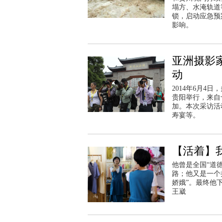
塌方、水淹轨道
锁，启动应急预
影响。
亚洲摄影
动
2014年6月
贵阳举行，来自
加。本次采访活
寿宴等。
【活着】我
他曾是全国“道
路；他又是一个
娇娥”。最终他
王崴