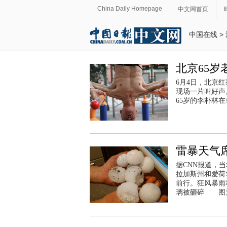
China Daily Homepage
中文网首页
中国在线
>
北京65岁
6月4日，北京
现场一片叫好声
65岁的李朴林
雷暴天气
据CNN报道，
拉加斯州和爱荷
前行。狂风暴雨
璃被砸碎 图