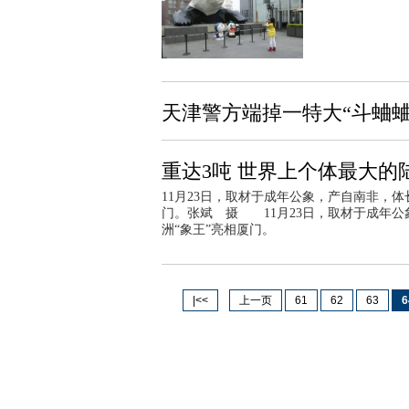
天津警方端掉一特大“斗蛐蛐
重达3吨 世界上个体最大的
11月23日，取材于成年公象，产自南非，体长
门。张斌 摄 11月23日，取材于成年公象
洲“象王”亮相厦门。
|<<
上一页
61
62
63
6