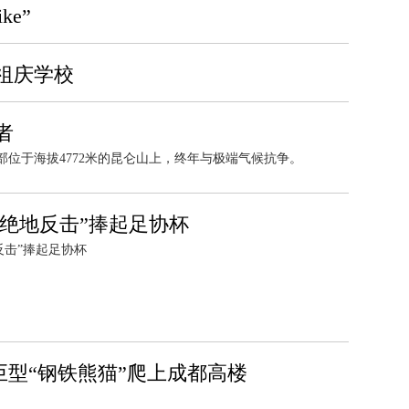
ke”
祖庆学校
者
位于海拔4772米的昆仑山上，终年与极端气候抗争。
“绝地反击”捧起足协杯
反击”捧起足协杯
巨型“钢铁熊猫”爬上成都高楼