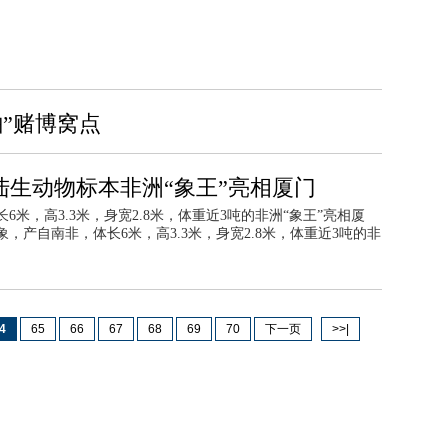
”赌博窝点
陆生动物标本非洲“象王”亮相厦门
6米，高3.3米，身宽2.8米，体重近3吨的非洲“象王”亮相厦
，产自南非，体长6米，高3.3米，身宽2.8米，体重近3吨的非
4
65
66
67
68
69
70
下一页
>>|