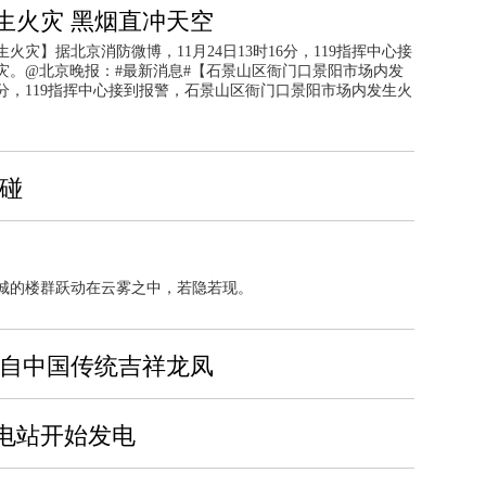
生火灾 黑烟直冲天空
灾】据北京消防微博，11月24日13时16分，119指挥中心接
灾。@北京晚报：#最新消息#【石景山区衙门口景阳市场内发
16分，119指挥中心接到报警，石景山区衙门口景阳市场内发生火
相碰
县城的楼群跃动在云雾之中，若隐若现。
源自中国传统吉祥龙凤
电站开始发电