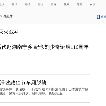
时政
资讯
财经
生活
图片
视频
专栏
双语
滚动图片
移
灭火战斗
代赴湖南宁乡 纪念刘少奇诞辰116周年
滑坡致12节车厢脱轨
出轨事件：襄渝线一下行货车在旬阳棕溪段由于山体滑坡导致
戒线，警方已经赶到。脱轨现场。脱轨现场。