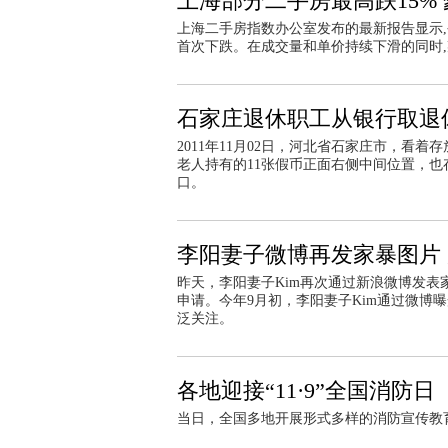
上海部分二手房最高跌15%
上海二手房指数办公室发布的最新报告显示,今
首次下跌。在成交量和单价持续下滑的同时,
石家庄退休职工从银行取退
2011年11月02日，河北省石家庄市，看
老人持有的11张假币正面右侧中间位置，
口。
李阳妻子微博再发家暴图片
昨天，李阳妻子Kim再次通过新浪微博发
申请。今年9月初，李阳妻子Kim通过微博
泛关注。
各地迎接“11·9”全国消防日
当日，全国多地开展形式多样的消防宣传教育活