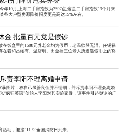
 豪宅打降价甩卖标签
年10月,上海二手房指数为2597点,这是二手房指数13个月来
某些大户型房源降价幅度更是高达15%左右。
休金 批量百元竟是假钞
着存放在饭盒里的1600元养老金均为假币，老温欲哭无泪。任锡禄
也存在着和吕绍有、温店明、田金栓三位老人所遭遇假币上的豁
 斥责李阳不理离婚申请
表家暴图片，称自己虽善良但并不懦弱，并斥责李阳不理会离婚
曝光“疯狂英语”创始人李阳对其实施家暴，该事件引起舆论的广
动，迎接“11·9”全国消防日到来。