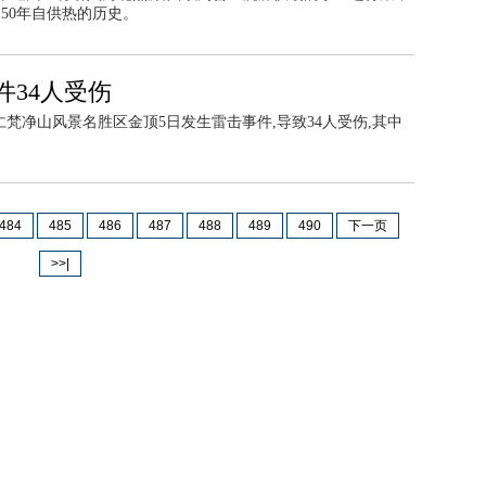
了50年自供热的历史。
34人受伤
梵净山风景名胜区金顶5日发生雷击事件,导致34人受伤,其中
484
485
486
487
488
489
490
下一页
>>|