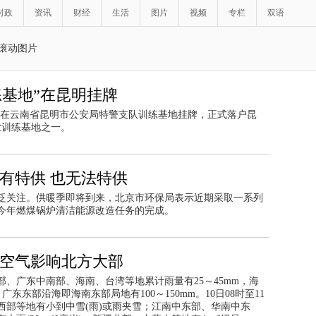
时政
资讯
财经
生活
图片
视频
专栏
双语
滚动图片
练基地”在昆明挂牌
地”在云南省昆明市公安局特警支队训练基地挂牌，正式落户昆
业训练基地之一。
有特供 也无法特供
泛关注。供暖季即将到来，北京市环保局表示近期采取一系列
今年燃煤锅炉清洁能源改造任务的完成。
冷空气影响北方大部
、广东中南部、海南、台湾等地累计雨量有25～45mm，海
东东部沿海即海南东部局地有100～150mm。10日08时至11
西部等地有小到中雪(雨)或雨夹雪；江南中东部、华南中东