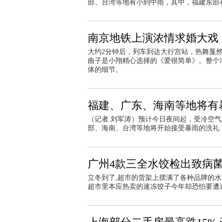
部、台湾等地有小到中雨，其中，福建东部有大
南京地铁上演浓情求婚大戏
大约2分钟后，列车到达大行宫站，热舞戛
曲子是小翔精心选择的《爱很简单》。整个
体的细节。
福建、广东、海南等地将有暴
（记者 刘军涛）预计今日夜间起，受冷空
部、海南、台湾等地将开始接受暴雨的洗礼
广州4款三全水饺检出致病菌
立冬到了,超市的货架上摆满了各种品牌的水
超市里本应热卖的速冻饺子今年却恐怕要遭遇