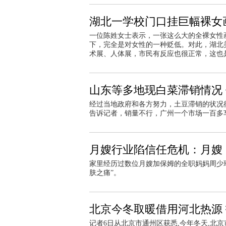
湖北一学校门口挂巨幅裸女
一位陈姓女士表示，一张这么大的全裸女性
下，完全是对女性的一种贬低。对此，湖北
术展、人体展，市民有反应也很正常，这也
山东等多地现白菜滞销情况 
经过当地政府和各方努力，土豆滞销的状况
告诉记者，销量不行，广州一个市场一百多
月嫂行业陷信任危机：月嫂
家里经历过数位月嫂加保姆的全职妈妈周少
肤之痛”。
北京今冬取暖借用河北热源 
记者6日从北京市通州区获悉,今年冬天,北