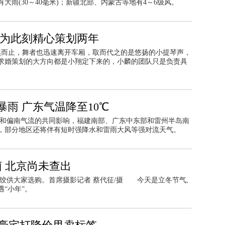
雨(30～40毫米)；新疆北部、内蒙古等地有4～6级风。
 为此刻精心策划两年
然而止，舞者也迅速离开车厢，取而代之的是悠扬的小提琴声，
求婚策划的大方向都是小翔定下来的，小麟的团队只是负责具
雨 广东气温降至10℃
气和偏南气流的共同影响，福建南部、广东中东部和雷州半岛南
，部分地区还将伴有短时强降水和雷雨大风等强对流天气。
 北京尚未查出
饺供大家选购。首席摄影记者 蔡代征/摄 今天是立冬节气,
“小年”。