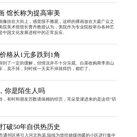
画 馆长称为提高审美
画像挂在大街上，感觉很不雅观，这样的裸画放在大庭广众之
美院美术馆馆长曹丹教授认为，美院作为专业院校举办各种艺
是中国文化发展进程中的正常反应。
价格从1元多跌到1角
得到了一定的缓解，但情况并不十分乐观。白菜收购商李崇山
车，卖不掉，到时候一天卖不掉就得扔，都烂了。
，你是陌生人吗
玲，有时和朋友历数请保姆的经历，耳朵里灌进来的是这些“切
打破50年自供热历史
京市通州区将引入河北热源,陆续为曾经烧煤供暖的小区进行集中