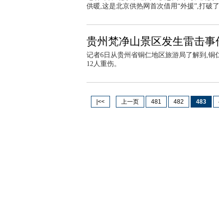
供暖,这是北京供热网首次借用“外援”,打破
贵州梵净山景区发生雷击事件
记者6日从贵州省铜仁地区旅游局了解到,铜仁
12人重伤。
|<<
上一页
481
482
483