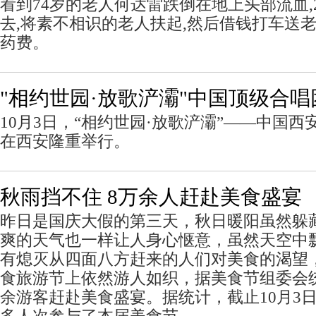
看到74岁的老人何达雷跌倒在地上头部流血,
去,将素不相识的老人扶起,然后借钱打车送
药费。
"相约世园·放歌浐灞"中国顶级合
10月3日，“相约世园·放歌浐灞”——中国
在西安隆重举行。
秋雨挡不住 8万余人赶赴美食盛宴
昨日是国庆大假的第三天，秋日暖阳虽然躲
爽的天气也一样让人身心惬意，虽然天空中
有熄灭从四面八方赶来的人们对美食的渴望
食旅游节上依然游人如织，据美食节组委会
余游客赶赴美食盛宴。据统计，截止10月3日