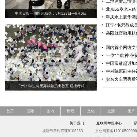
工地男童忘情演
北京65岁老人练
中国日报一周图片精选：5月123日—6月6日
重庆水上豪华酒
辽宁4名邪教成
岳阳就官微用粗
国内首个网络文
一位“全能神”信
中国富翁起诉加
中科院原副主任
实名火车票丢后
广州：学生将废弃试卷扔出教室 迎接考试
首页
国际
国内
财经
文化
生活
图片
关于我们
互联网举报中心
视听节目许可证0108263
京公网安备11010500008