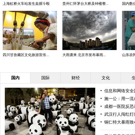
上海虹桥火车站发生血腥斗殴
贵州仁怀茅台大桥及钟楼整...
国内数
四川甘孜藏区文化旅游宣传...
大雨袭来 北京市发布暴雨...
山东农民
国内
国际
财经
文化
信息和网络安全
施一公：用一流
成都一医院反恐
武汉行人闯红灯
铜仁特大暴雨致