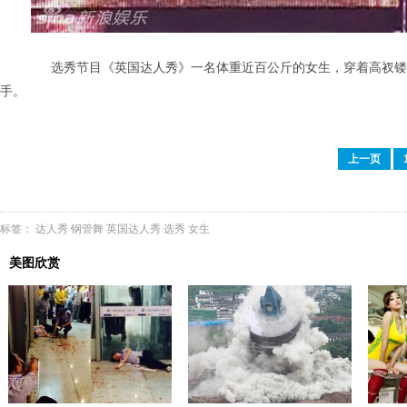
选秀节目《英国达人秀》一名体重近百公斤的女生，穿着高衩镂空
手。
上一页
标签：
达人秀
钢管舞
英国达人秀
选秀
女生
美图欣赏