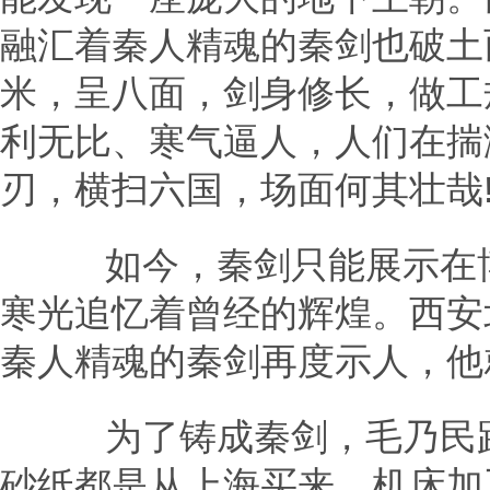
融汇着秦人精魂的秦剑也破土而
米，呈八面，剑身修长，做工
利无比、寒气逼人，人们在揣
刃，横扫六国，场面何其壮哉
如今，秦剑只能展示在博
寒光追忆着曾经的辉煌。西安
秦人精魂的秦剑再度示人，他
为了铸成秦剑，毛乃民跑
砂纸都是从上海买来，机床加