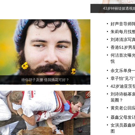
43岁钟丽缇披透视
好声音导师阵
朱莉每月找整
刘涛清凉写真
香港51岁男
何洁首次曝光
悦
余文乐单身一
章子怡“见习
待你胡子及腰 借我插花可好？
42岁迪亚茨
刘诗诗杨幂袁
装圈？
黄奕老公回应
聂鑫父母发讣
女演员聂鑫病
图