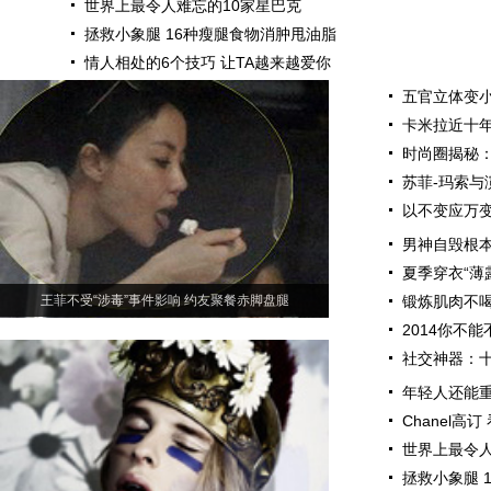
世界上最令人难忘的10家星巴克
拯救小象腿 16种瘦腿食物消肿甩油脂
情人相处的6个技巧 让TA越来越爱你
五官立体变小
卡米拉近十
时尚圈揭秘
苏菲-玛索与
以不变应万变
男神自毁根本
夏季穿衣“薄
王菲不受“涉毒”事件影响 约友聚餐赤脚盘腿
锻炼肌肉不喝
2014你不
社交神器：
年轻人还能重新
Chanel高
世界上最令人
拯救小象腿 