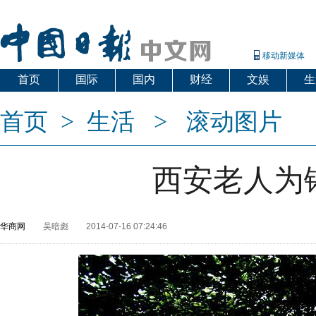
移动新媒体
首页
国际
国内
财经
文娱
生
首页
>
生活
>
滚动图片
西安老人为
华商网
吴暗彪
2014-07-16 07:24:46