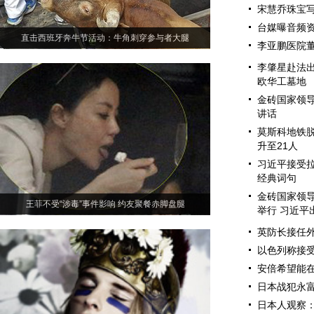
宋慧乔珠宝写
台媒曝音频
直击西班牙奔牛节活动：牛角刺穿参与者大腿
李亚鹏医院董
李肇星赴法
欧华工墓地
金砖国家领导
讲话
莫斯科地铁脱
升至21人
习近平接受
经典词句
金砖国家领
王菲不受“涉毒”事件影响 约友聚餐赤脚盘腿
举行 习近平
英防长接任外
以色列称接受
安倍希望能在
日本战犯永
日本人观察