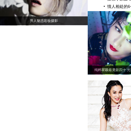
情人相处的6
男人魅惑彩妆摄影
纯粹瞿颖最美新四十 