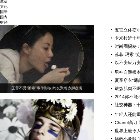
生活
文化
国际
国内
财经
五官立体变小
卡米拉近十
时尚圈揭秘
苏菲-玛索与
以不变应万变
男神自毁根本
夏季穿衣“薄
王菲不受“涉毒”事件影响 约友聚餐赤脚盘腿
锻炼肌肉不喝
2014你不
社交神器：
年轻人还能重新
Chanel高
世界上最令人
拯救小象腿 