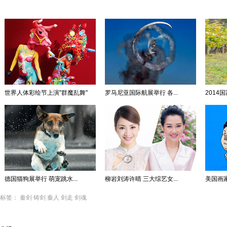
世界人体彩绘节上演"群魔乱舞"
罗马尼亚国际航展举行 各...
2014
德国猫狗展举行 萌宠跳水...
柳岩刘涛许晴 三大综艺女...
美国画
标签：
秦剑
铸剑
秦人
剑走
剑魂