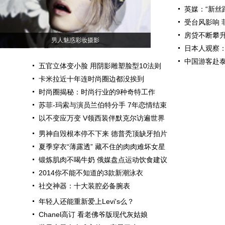
英媒：“新丝
受台风影响 
房贷不断攀升
男人魅惑彩妆摄影
日本人观察
中国游客赴泰
五官立体变小脸 用阴影雕塑脸型10法则
卡米拉近十年连时尚圈边都没挨到
时尚圈揭秘：时尚行业的9种奇特工作
苏菲-玛索与演员兰伯特分手 7年恋情结束
以不变应万变 V领西装伴默克尔访遍世界
男神自毁根本停不下来 德普秃顶缺牙拍片
夏季穿衣“薄露透” 藏不住的肉肉难坏女星
锻炼肌肉不喝牛奶 俄媒盘点运动饮食建议
2014你不能不知道的3款新潮泳衣
社交神器：十大装腔必备腕表
年轻人还能重新爱上Levi's么？
Chanel高订 看老佛爷版现代灰姑娘