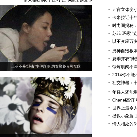
情人相处的6个技巧 让TA越来越爱你
五官立体变小
卡米拉近十
时尚圈揭秘
苏菲-玛索与
以不变应万变
男神自毁根本
夏季穿衣“薄
王菲不受“涉毒”事件影响 约友聚餐赤脚盘腿
锻炼肌肉不喝
2014你不
社交神器：
年轻人还能重新
Chanel高
世界上最令人
拯救小象腿 
情人相处的6