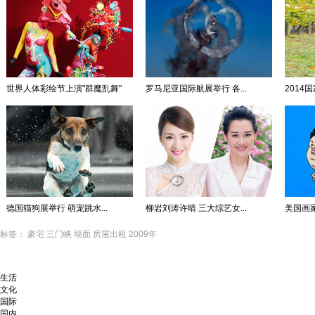
世界人体彩绘节上演"群魔乱舞"
罗马尼亚国际航展举行 各...
2014
德国猫狗展举行 萌宠跳水...
柳岩刘涛许晴 三大综艺女...
美国画
标签：
豪宅
三门峡
墙面
房屋出租
2009年
生活
文化
国际
国内