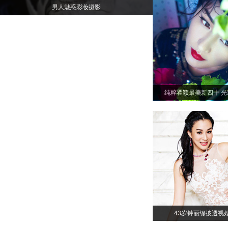
男人魅惑彩妆摄影
纯粹瞿颖最美新四十 
43岁钟丽缇披透视