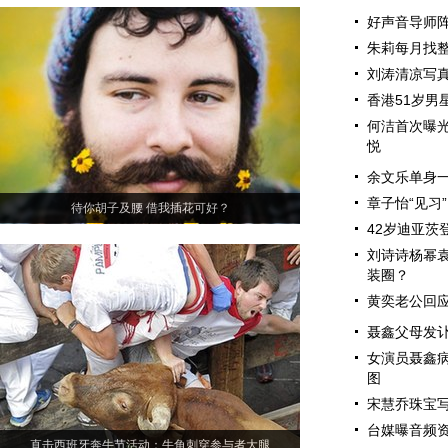
好声音导师阵
朱莉每月找整
刘涛清凉写真
香港51岁男
何洁首次曝光
悦
余文乐单身一
章子怡“见习
待你胡子及腰 借我插花可好？
42岁迪亚茨
刘诗诗杨幂袁
装圈？
黄奕老公回应
聂鑫父母发讣
女演员聂鑫病
图
宋慧乔珠宝写
台媒曝音频
直击西班牙奔牛节活动：牛角刺穿参与者大腿