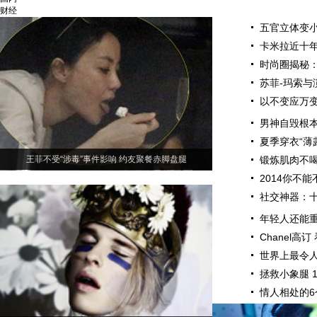
财经
五官立体变小
卡米拉近十
时尚圈揭秘
苏菲-玛索与
以不变应万变
男神自毁根本
夏季穿衣“薄
王菲不受“涉毒”事件影响 约友聚餐赤脚盘腿
锻炼肌肉不喝
2014你不
社交神器：
年轻人还能重新
Chanel高
世界上最令人
拯救小象腿 
情人相处的6