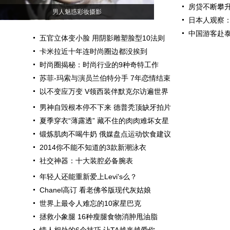
房贷不断攀升
男人魅惑彩妆摄影
日本人观察
中国游客赴泰
五官立体变小脸 用阴影雕塑脸型10法则
卡米拉近十年连时尚圈边都没挨到
时尚圈揭秘：时尚行业的9种奇特工作
苏菲-玛索与演员兰伯特分手 7年恋情结束
以不变应万变 V领西装伴默克尔访遍世界
男神自毁根本停不下来 德普秃顶缺牙拍片
夏季穿衣“薄露透” 藏不住的肉肉难坏女星
锻炼肌肉不喝牛奶 俄媒盘点运动饮食建议
2014你不能不知道的3款新潮泳衣
社交神器：十大装腔必备腕表
年轻人还能重新爱上Levi's么？
Chanel高订 看老佛爷版现代灰姑娘
世界上最令人难忘的10家星巴克
拯救小象腿 16种瘦腿食物消肿甩油脂