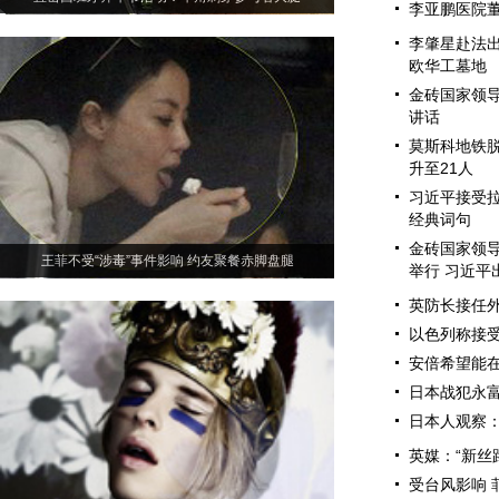
李亚鹏医院董
李肇星赴法
欧华工墓地
金砖国家领导
讲话
莫斯科地铁脱
升至21人
习近平接受
经典词句
金砖国家领
王菲不受“涉毒”事件影响 约友聚餐赤脚盘腿
举行 习近平
英防长接任外
以色列称接受
安倍希望能在
日本战犯永
日本人观察
英媒：“新丝
受台风影响 