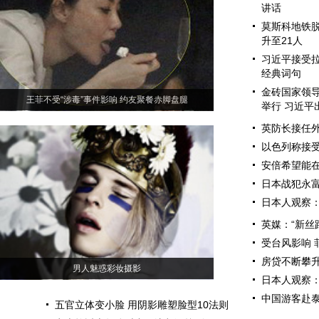
讲话
莫斯科地铁脱
升至21人
习近平接受
经典词句
金砖国家领
王菲不受“涉毒”事件影响 约友聚餐赤脚盘腿
举行 习近平
英防长接任外
以色列称接受
安倍希望能在
日本战犯永
日本人观察
英媒：“新丝
受台风影响 
房贷不断攀升
男人魅惑彩妆摄影
日本人观察
中国游客赴泰
五官立体变小脸 用阴影雕塑脸型10法则