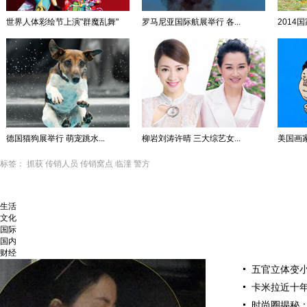
世界人体彩绘节上演"群魔乱舞"
罗马尼亚国际航展举行 各...
2014
德国猫狗展举行 萌宠跳水...
柳岩刘涛许晴 三大综艺女...
美国画
标签：
抓获
传销人员
传销窝点
临潼
警方
生活
文化
国际
国内
财经
五官立体变小
卡米拉近十
时尚圈揭秘