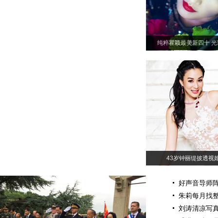
纯粹瞿颖最美新四十 
43岁钟丽缇披透视
好声音导师阵
朱莉每月找整
刘涛清凉写真