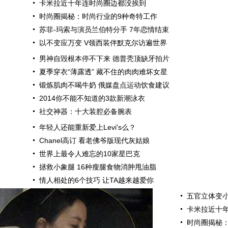
卡米拉近十年连时尚圈边都没挨到
时尚圈揭秘：时尚行业的9种奇特工作
苏菲-玛索与演员兰伯特分手 7年恋情结束
以不变应万变 V领西装伴默克尔访遍世界
男神自毁根本停不下来 德普秃顶缺牙拍片
夏季穿衣“薄露透” 藏不住的肉肉难坏女星
锻炼肌肉不喝牛奶 俄媒盘点运动饮食建议
2014你不能不知道的3款新潮泳衣
社交神器：十大装腔必备腕表
年轻人还能重新爱上Levi's么？
Chanel高订 看老佛爷版现代灰姑娘
世界上最令人难忘的10家星巴克
拯救小象腿 16种瘦腿食物消肿甩油脂
情人相处的6个技巧 让TA越来越爱你
五官立体变小
卡米拉近十
时尚圈揭秘