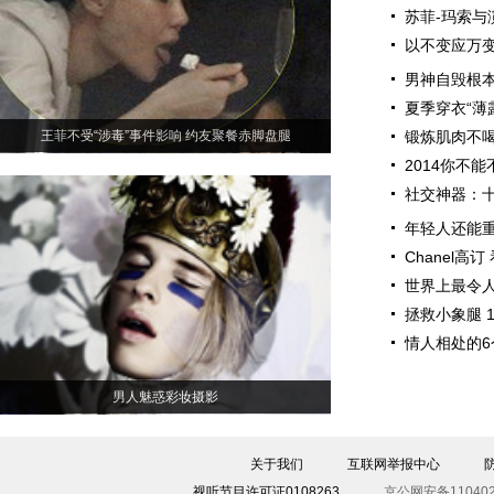
苏菲-玛索与
以不变应万变
男神自毁根本
夏季穿衣“薄
王菲不受“涉毒”事件影响 约友聚餐赤脚盘腿
锻炼肌肉不喝
2014你不
社交神器：
年轻人还能重新
Chanel高
世界上最令人
拯救小象腿 
情人相处的6
男人魅惑彩妆摄影
关于我们
互联网举报中心
视听节目许可证0108263
京公网安备110402