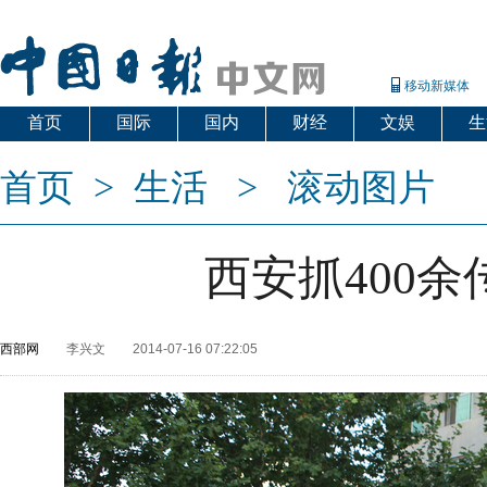
移动新媒体
首页
国际
国内
财经
文娱
生
首页
>
生活
>
滚动图片
西安抓400余
西部网
李兴文
2014-07-16 07:22:05