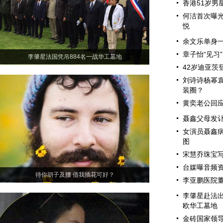
香港51岁男
何洁首次曝光
悦
余文乐单身一
章子怡“见习
李肇星法国凭吊884名一战华工墓地
42岁迪亚茨
刘诗诗杨幂袁
装圈？
黄奕老公回应
聂鑫父母发讣
女演员聂鑫病
图
宋慧乔珠宝写
台媒曝音频
待你胡子及腰 借我插花可好？
李亚鹏医院董
李肇星赴法
欧华工墓地
金砖国家领导