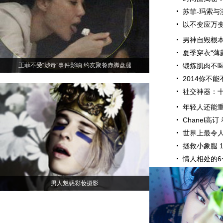
苏菲-玛索与
以不变应万变
男神自毁根本
夏季穿衣“薄
王菲不受“涉毒”事件影响 约友聚餐赤脚盘腿
锻炼肌肉不喝
2014你不
社交神器：
年轻人还能重新
Chanel高
世界上最令人
拯救小象腿 
情人相处的6
男人魅惑彩妆摄影