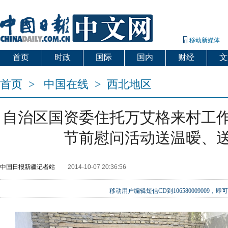
移动新媒体
首页
时政
国际
国内
财经
文
首页
>
中国在线
>
西北地区
自治区国资委住托万艾格来村工
节前慰问活动送温暧、
中国日报新疆记者站
2014-10-07 20:36:56
移动用户编辑短信CD到106580009009