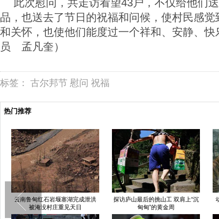
此次慰问，共走访看望43户，不仅给他们
品，也送去了节日的祝福和问候，使村民感觉
和关怀，也使他们能度过一个祥和、安静、快
员 孟凡奎）
标签：
古尔邦节
慰问
祝福
热门推荐
云南鲁甸红石岩堰塞湖完成泄洪
探访庐山最后的挑山工 双肩上“沉
被淹没村庄重见天日
甸甸”的黄金周