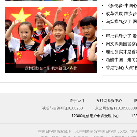
《多伦多·中国
改革强度 蹄疾
乌烟瘴气少了 
审批羁绊少了 
网文揭美国警察
理性务实才是香
领航中国 走向
香港“担心大叔”
我和国旗合个影 我为祖国来点赞
关于我们
互联网举报中心
视听节目许可证0108263
京公网安备11010500008
12300电信用户申诉受理中心
1
中国日报网版权说明：凡注明来源为“中国日报网：XXX（