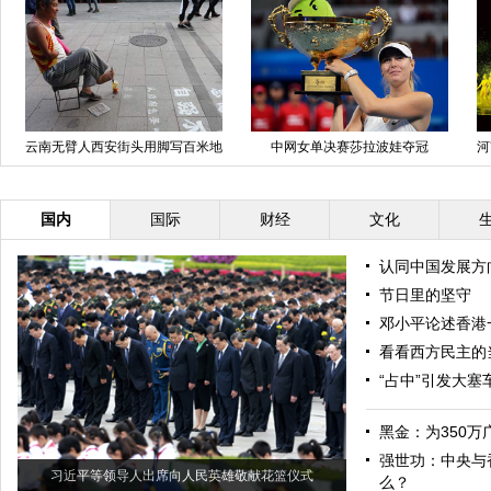
云南无臂人西安街头用脚写百米地
中网女单决赛莎拉波娃夺冠
河
书 展示一脚好字
国内
国际
财经
文化
认同中国发展方
节日里的坚守
邓小平论述香港
看看西方民主的
“占中”引发大
黑金：为350万
强世功：中央与
习近平等领导人出席向人民英雄敬献花篮仪式
么？