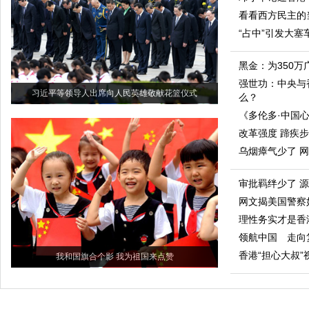
看看西方民主的
“占中”引发大
黑金：为350万
强世功：中央与
习近平等领导人出席向人民英雄敬献花篮仪式
么？
《多伦多·中国
改革强度 蹄疾
乌烟瘴气少了 
审批羁绊少了 
网文揭美国警察
理性务实才是香
领航中国 走向
香港“担心大叔”
我和国旗合个影 我为祖国来点赞