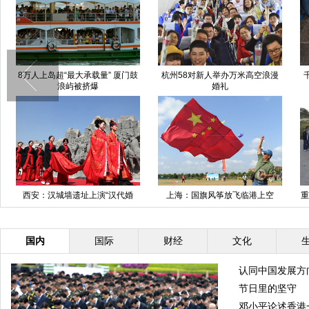
山东一男子用板车推86岁老母亲
凤凰古城河道“清道夫”半日捞垃圾
逛游乐场感动游人
近800斤
“90后”国旗手是如何炼成的
温州高速现小轿车拖拽直升机
国内
国际
财经
文化
认同中国发展方
节日里的坚守
邓小平论述香港