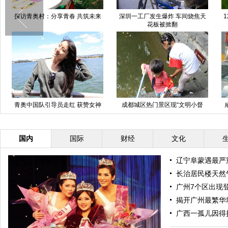
村：分享青春 共筑未来
深圳一工厂发生爆炸 车间烧焦天
1200万劳斯莱
花板被掀翻
天 未
队引导员走红 获赞女神
成都城区热门景区现“文明小督
咸阳秦隆步行街
私照曝光
导”执法队
收费员依然来
国内
国际
财经
文化
辽宁阜蒙遇最严
长治居民楼天然
广州7个区出现
揭开广州最繁华
广西一孤儿因得