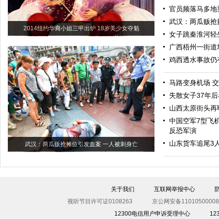
官员频落马多地
武汉：两瓜贩抢
2014纽约华裔小姐三甲出炉 18岁美少女夺魁
女子跳秦淮河轻
广西梧州一街道
鸡西透水事故仍
马路变身机场 
失散女子37年
山西太原街头再
中国空军7型飞机
反恐军演
山东货车追尾3
武汉：两瓜贩抢摊位引发血案 一人被刺身亡
关于我们
互联网举报中心
视听节目许可证0108263
京公网安备11010500008
12300电信用户申诉受理中心
1