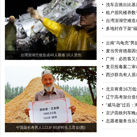
洗车店推出比基
租户居民楼养数
台湾澎湖空难造成
多地封存下架“
云南“乌龟壳”
麦当劳肯德基因
台湾澎湖空难造成48人罹难 10人受伤
广州：必胜客又查
复旦投毒案二审
西沙群岛有人居
北京将查16万
辽宁高考加分造
“威马逊”过后
京沪高铁列车晚
志愿者服务当乐
中国最长寿男人122岁 80岁时生儿育女(图)