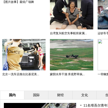
【图片故事】最炫广场舞
台湾复兴航空失事航班家属...
运钞车手
北京一洗车店推出比基尼美...
蒙阴水库干涸 库底野草疯...
一帘幽梦
国内
国际
财经
文化
11名维吾尔青