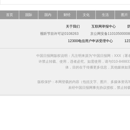
首页
国际
国内
财经
文化
生活
图片
关于我们
互联网举报中心
视听节目许可证0108263
京公网安备11010500008
12300电信用户申诉受理中心
1
中国日报网版权说明：凡注明来源为“中国日报网：XXX（
许禁止转载、使用，违者必究。如需使用，请与010-8488
体，目的在于传播更多信息，其他媒体如
版权保护：本网登载的内容（包括文字、图片、多媒体资讯
未经中国日报网事先协议授权，禁止转载使用。给