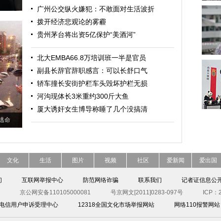
广州公交纵火嫌犯：不敢面对生活波折
拨开经济悲观论的雾霾
贵州茅台将出资5亿保护“美酒河”
北大EMBA66.8万培训班一半是官员
副县长辞官辞职感言：可以长舒口气
轿车撞长安街护栏车头毁坏护栏无损
河沟现体长3米重约300斤大鱼
厦大诱奸女生博导称睡了几个没搞清
逃命
文化
生活
图片
视频
社区
爱新闻
爱出国
们
互联网举报中心
防范网络诈骗
联系我们
记者证信息公
京公网安备110105000081
号京网文[2011]0283-097号
ICP：2
00电信用户申诉受理中心
12318全国文化市场举报网站
网络110报警网站