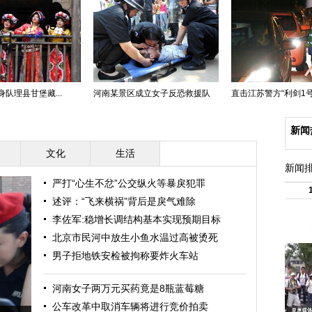
队理县甘堡藏...
河南某景区成立女子反恐救援队
直击江苏警方“利剑1号”.
新闻
文化
生活
新闻
严打“心生不忿”公交纵火等暴戾犯罪
述评：“飞来横祸”背后是戾气难除
李佐军:稳增长调结构基本实现预期目标
北京市民河中放生小鱼水温过高被烫死
男子拒地铁安检被拘称要炸火车站
河南女子两万元买药竟是8瓶蓝莓糖
公车改革中取消车辆将进行竞价拍卖