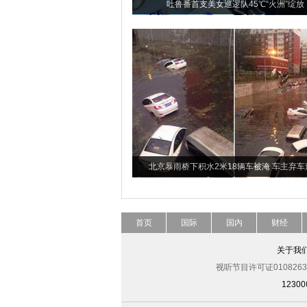
吐鲁番首支美女巡逻队45℃“火洲”绽放
北京暴雨桥下积水2米18辆车被淹 车主弃车
首页
国际
国内
财经
关于我
视听节目许可证0108263
123