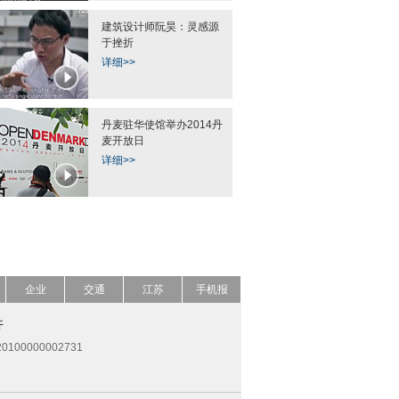
建筑设计师阮昊：灵感源
于挫折
详细>>
丹麦驻华使馆举办2014丹
麦开放日
详细>>
企业
交通
江苏
手机报
开
0100000002731