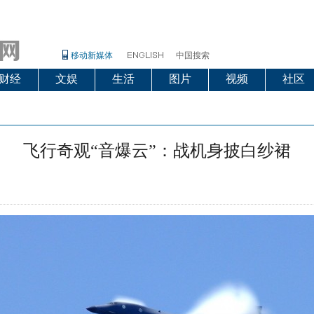
移动新媒体
中国搜索
财经
文娱
生活
图片
视频
社区
飞行奇观“音爆云”：战机身披白纱裙