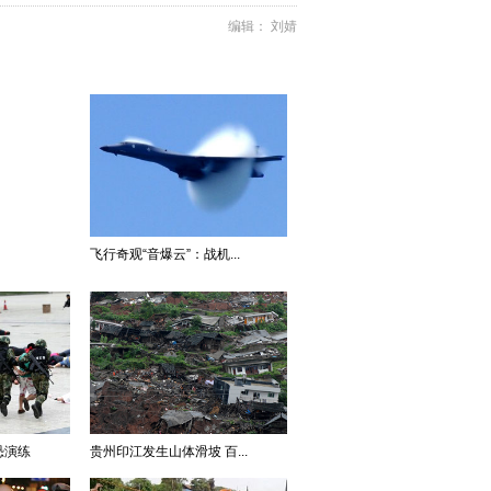
编辑： 刘婧
飞行奇观“音爆云”：战机...
恐演练
贵州印江发生山体滑坡 百...