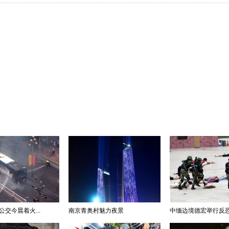
公交今晨着火...
南京青奥村魅力夜景
中缅边境德宏举行反