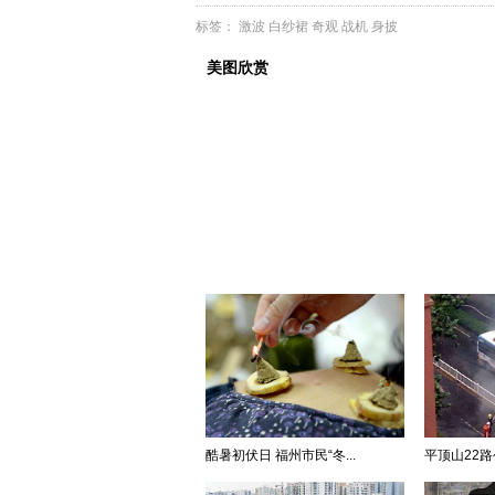
标签：
激波
白纱裙
奇观
战机
身披
美图欣赏
酷暑初伏日 福州市民“冬...
平顶山22路