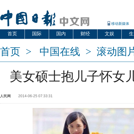
移动新媒体
首页
国际
国内
财经
文娱
生
首页
>
中国在线
>
滚动图
美女硕士抱儿子怀女儿
人民网
2014-06-25 07:33:31