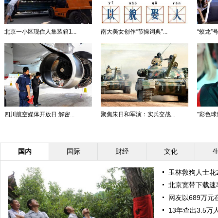
北京一小区现住人集装箱1...
南大美女创作“节操词典”...
“蛟龙”
四川航空媒体开放日 解密...
聚焦朱日和军演：实兵交战...
"彩色球迷
国内
国际
财经
文化
玉林救狗人士花
北京宽带下载速
网友以689万
13年查出3.5万