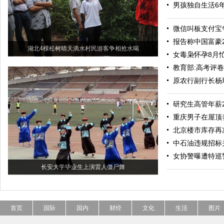
男孩独自生活6年
微信叫板支付宝
报告称中国富豪
湖北4棵松树晴天滴水村民游客争相抢水喝
女毒枭怀孕8月
教育部:高考评卷
原农行副行长杨
研究生高管年薪
重庆男子在屋顶养
北京楼市库存再
中石油违规招标
女协警曝遭特巡
长安大学毕业生上演雷人僵尸舞
首页
国际
国内
财经
文化
生活
图片