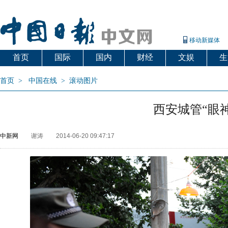
移动新媒体
首页
国际
国内
财经
文娱
生
首页
>
中国在线
>
滚动图片
西安城管“眼
中新网
谢涛
2014-06-20 09:47:17