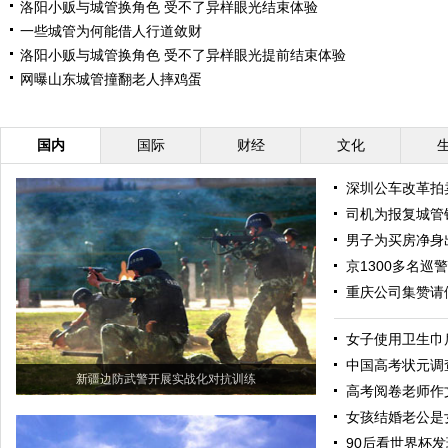
洛阳小贩与城管换角色 受不了异样眼光结束体验
一些城管为何能借人行道敛财
洛阳小贩与城管换角色 受不了异样眼光提前结束体验
网曝山东城管撞翻老人摔鸡蛋
国内
国际
财经
文化
深圳公车改革拍
司机为报复城管锁
男子为买房净身
京1300多名巡
重庆公司集赞请
女子使用卫生巾
中国高考状元调
新疆边防武警开展实战化对抗训练
高考阅卷老师作
女孩结婚老公是
90后看世界杯发