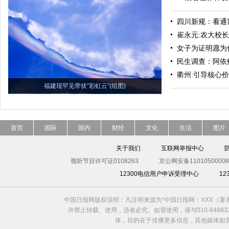
四川新规：看通
崔永元:农大校
女子为证明愿为
民生调查：阿依
衢州:引导核心
福建现罕见带状“彩虹云”(组图)
首页
国际
国内
财经
文化
生活
图片
关于我们
互联网举报中心
视听节目许可证0108263
京公网安备11010500008
12300电信用户申诉受理中心
1
中国日报网版权说明：凡注明来源为“中国日报网：XXX（
许禁止转载、使用，违者必究。如需使用，请与010-8488
体，目的在于传播更多信息，其他媒体如