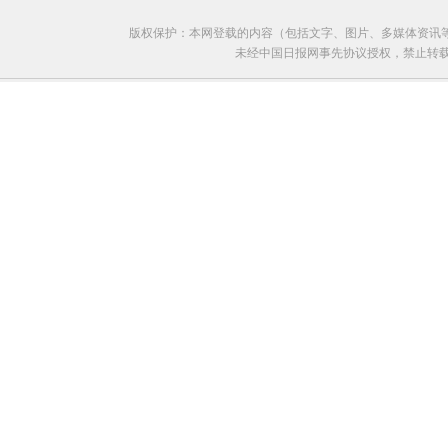
版权保护：本网登载的内容（包括文字、图片、多媒体资讯
未经中国日报网事先协议授权，禁止转载使用。给