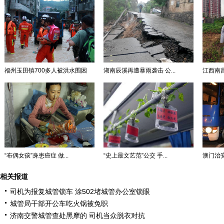
福州玉田镇700多人被洪水围困
湖南辰溪再遭暴雨袭击 公...
江西南昌
“布偶女孩”身患癌症 做...
“史上最文艺范”公交 手...
澳门治安
相关报道
司机为报复城管锁车 涂502堵城管办公室锁眼
城管局干部开公车吃火锅被免职
济南交警城管查处黑摩的 司机当众脱衣对抗