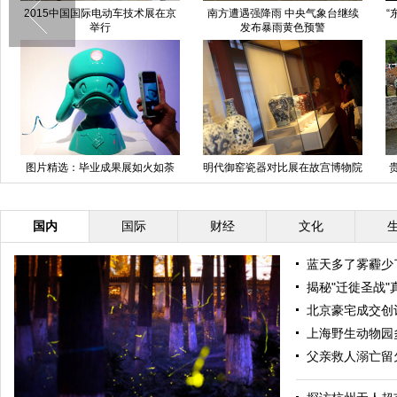
江西南昌：高考替考“枪手”已被控
【图刊】“东方之星”救援全纪录
制
成都“空中警察”一个空姐能敌两条
广州军区某师夜战训练 场面科幻
汉子
震撼
国内
国际
财经
文化
蓝天多了雾霾少
揭秘"迁徙圣战"
北京豪宅成交创
上海野生动物园
父亲救人溺亡留