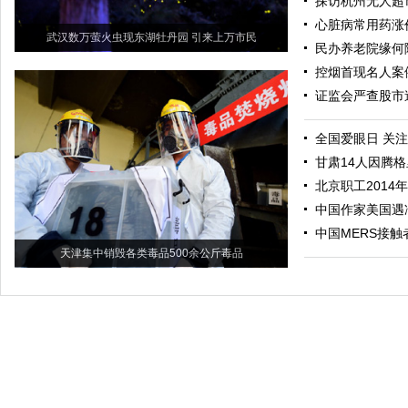
探访杭州无人超
心脏病常用药涨
武汉数万萤火虫现东湖牡丹园 引来上万市民
民办养老院缘何
控烟首现名人案
证监会严查股市
全国爱眼日 关
甘肃14人因腾
北京职工2014年
中国作家美国遇冷
中国MERS接
天津集中销毁各类毒品500余公斤毒品