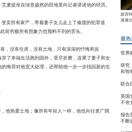
·艾麦提坐在绿意盎然的田地里向记者讲述他的经历。
故宫
港展
惑，变卖所有家产，带着妻子女儿走上了偷渡的犯罪道
他此前穷极所有想象力也预料不到的苦头。
最热
所有，没有住房，没有土地，只有深深的忏悔和反
世界
放弃了幸福生活跑到国外，受尽折磨，连累了妻子和女
研究
他的悔罪对他宽大处理，还帮助他一步一步找回新的生
和智
联合
渡
英国
不舍
样，他热爱土地；像所有年轻人一样，他也向往更广阔
报告
不断