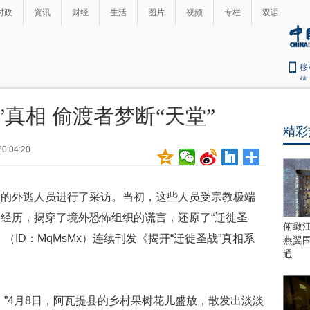
时政
资讯
财经
生活
图片
视频
专栏
双语
移
体
”真相 偷渡者梦断“天堂”
精彩
20:04:20
返的外逃人员进行了采访。当初，这些人员受宗教极端
经历，揭穿了境外恐怖组织的谎言，还原了“迁徙圣
俯瞰
ID：MqMsMx）连续刊发《揭开“迁徙圣战”真相系
燕翼
通
。”4月8日，阿瓦提县的乡村果树花儿盛放，散发出淡淡