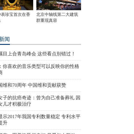
钟表珍宝首次在香
北京中轴线第二大建筑
出
群重现真容
新闻
瞩目上合青岛峰会 这些看点别错过！
：你喜欢的音乐类型可以反映你的性格
商
国维和70周年 中国维和贡献获赞
女子的抗癌奇迹：曾为自己准备葬礼 因
女儿才积极治疗
显示2017年我国专利数量稳定 专利水平
提升