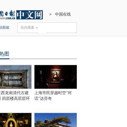
>
中国在线
动新媒
站内搜索
热图
江西龙南清代古建
上海市民穿越时空“对
围 四层楼高层层环
话”达芬奇