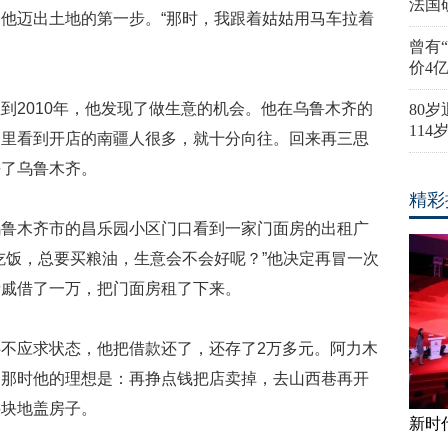
法国
他迈出土地的第一步。“那时，我跟着姑姑用马车拉着
曾有
价4
到2010年，他发现了做生意的机会。他在乌鲁木齐的
80
11
那里看到开店的南疆人很多，就十分向往。回来再三思
去了乌鲁木齐。
精彩
乌鲁木齐市的昌乐园小区门口看到一家门面房的出租广
吃饭，总要买粮油，生意会不会好呢？”他决定再冒一次
亲戚借了一万，把门面房租了下来。
不应求状态，他把借款还了，还存了2万多元。阿力木
。那时他的理想是：再挣点钱把店卖掉，去山西巷再开
买块地盖房子。
新时