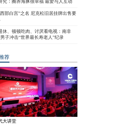
研究：圈养海豚很幸福 最爱与人互动
“西部白宫”之名 尼克松旧居挂牌出售要
亿
岁退休、顿顿吃肉、讨厌看电视：南非
4岁男子冲击“世界最长寿老人”纪录
推荐
代大讲堂