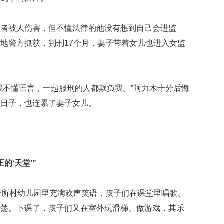
或者被人伤害，但不懂法律的他没有想到自己会进监
地警方抓获，判刑17个月，妻子带着女儿也进入女监
我不懂语言，一起服刑的人都欺负我。”阿力木十分后悔
的日子，也连累了妻子女儿。
。
的‘天堂’”
一所村幼儿园里充满欢声笑语，孩子们在课堂里唱歌、
回荡。下课了，孩子们又在室外玩滑梯、做游戏，其乐