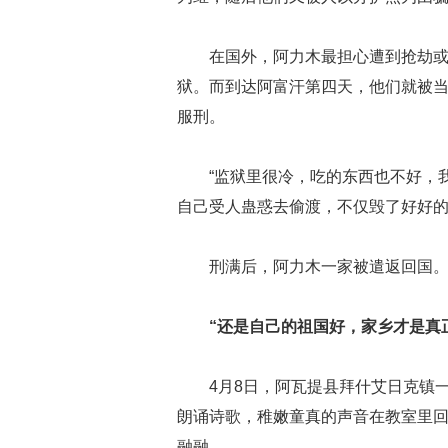
在国外，阿力木最担心遭到抢劫
狱。而到达阿富汗第四天，他们就被当
服刑。
“监狱里很冷，吃的东西也不好，
自己受人蛊惑去偷渡，不仅毁了好好
刑满后，阿力木一家被遣返回国
“还是自己的祖国好，家乡才是真正
4月8日，阿瓦提县拜什艾日克镇
朗诵诗歌，稚嫩童真的声音在教室里
融融。