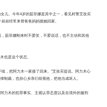
的女儿、今年4岁的茹菲娜是其中之一，看见村警艾孜买
个叔叔经常来替爸爸妈妈接她回家。
说，茹菲娜刚来时不爱笑，不爱说话，也不主动和其他
。
力木也是这个状态。
手续，把阿力木一家接了回来。”艾孜买提说。阿力木心
法律制裁，也担心乡亲们歧视他，把他当成坏人。
合阿力木的犯罪事实、主观认罪态度以及在境外的服刑