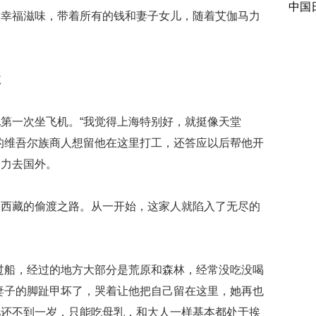
中国
的幸福滋味，带着所有的钱和妻子女儿，随着艾伽马力
泣
第一次坐飞机。“我觉得上海特别好，就挺像天堂
的维吾尔族商人想留他在这里打工，还答应以后帮他开
马力去国外。
躲西藏的偷渡之路。从一开始，这家人就陷入了无尽的
过船，经过的地方大部分是荒原和森林，经常没吃没喝
妻子的脚趾甲坏了，哭着让他把自己留在这里，她再也
儿还不到一岁，只能吃母乳，和大人一样基本都处于挨