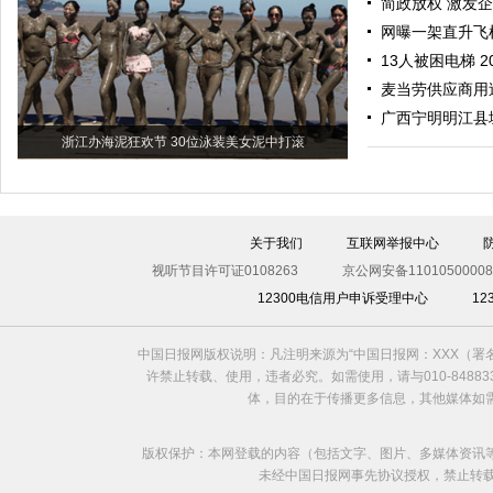
简政放权 激发
网曝一架直升飞
13人被困电梯 
麦当劳供应商用
广西宁明明江县
浙江办海泥狂欢节 30位泳装美女泥中打滚
关于我们
互联网举报中心
视听节目许可证0108263
京公网安备11010500008
12300电信用户申诉受理中心
1
中国日报网版权说明：凡注明来源为“中国日报网：XXX（
许禁止转载、使用，违者必究。如需使用，请与010-8488
体，目的在于传播更多信息，其他媒体如
版权保护：本网登载的内容（包括文字、图片、多媒体资讯
未经中国日报网事先协议授权，禁止转载使用。给