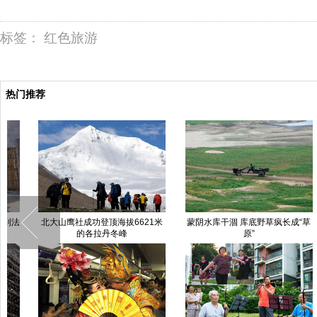
标签：
红色旅游
热门推荐
蒙阴水库干涸 库底野草疯长成“草
一帘幽梦倩影疏：回首五十年来四
原”
十位女神