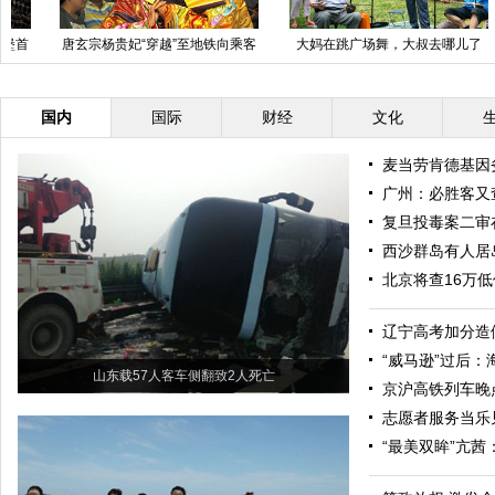
大妈在跳广场舞，大叔去哪儿了
郑州被钢针刺脑双胞胎成功开颅取
针
国内
国际
财经
文化
麦当劳肯德基因
广州：必胜客又查
复旦投毒案二审
西沙群岛有人居
北京将查16万
辽宁高考加分造
“威马逊”过后
山东载57人客车侧翻致2人死亡
京沪高铁列车晚
志愿者服务当乐
“最美双眸”亢