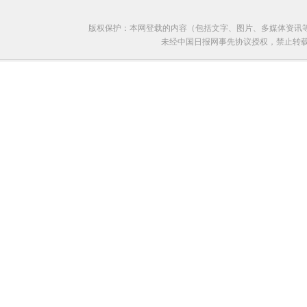
版权保护：本网登载的内容（包括文字、图片、多媒体资讯
未经中国日报网事先协议授权，禁止转载使用。给