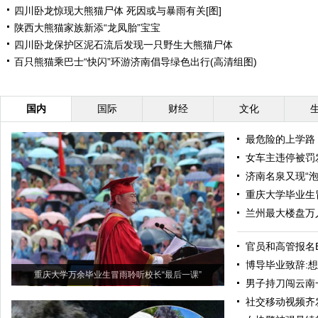
四川卧龙惊现大熊猫尸体 死因或与暴雨有关[图]
陕西大熊猫家族新添“龙凤胎”宝宝
四川卧龙保护区泥石流后发现一只野生大熊猫尸体
百只熊猫乘巴士“快闪”环游济南倡导绿色出行(高清组图)
国内
国际
财经
文化
最危险的上学路
女车主违停被罚
济南名泉又现“泡
重庆大学毕业生
兰州最大楼盘万
官员和高管报名
博导毕业致辞:
重庆大学万余毕业生冒雨聆听校长“最后一课”
男子持刀闯云南
社交移动视频齐