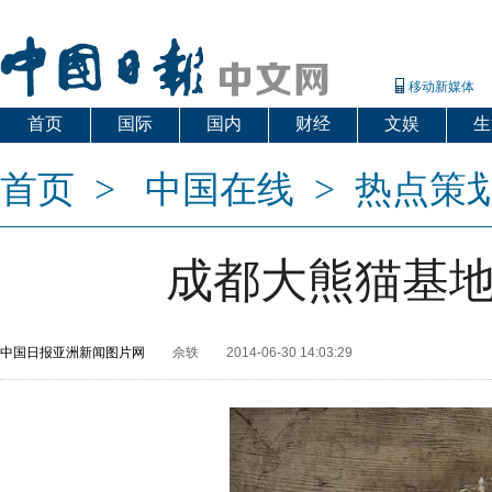
移动新媒体
首页
国际
国内
财经
文娱
生
首页
>
中国在线
>
热点策
成都大熊猫基
中国日报亚洲新闻图片网
佘轶
2014-06-30 14:03:29