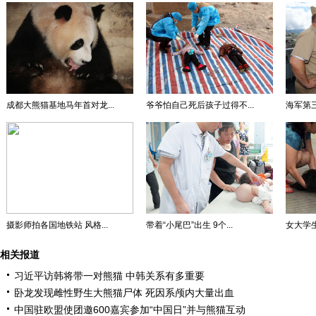
成都大熊猫基地马年首对龙...
爷爷怕自己死后孩子过得不...
海军第三
摄影师拍各国地铁站 风格...
带着“小尾巴”出生 9个...
女大学生
相关报道
习近平访韩将带一对熊猫 中韩关系有多重要
卧龙发现雌性野生大熊猫尸体 死因系颅内大量出血
中国驻欧盟使团邀600嘉宾参加“中国日”并与熊猫互动