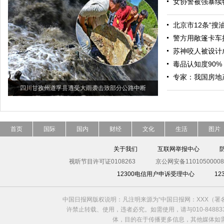
女协警被强暴续
北京市12条“搜
警方用敞篷卡车
苏神咬人被设计
毒品认知度90%
专家：我国房地
四川甘孜州道孚县遭受大雨袭击致部分公路中断
首页
国际
国内
财经
文化
生活
图片
关于我们
互联网举报中心
视听节目许可证0108263
京公网安备11010500008
12300电信用户申诉受理中心
1
中国日报网版权说明：凡注明来源为“中国日报网：XXX（
许禁止转载、使用，违者必究。如需使用，请与010-8488
体，目的在于传播更多信息，其他媒体如